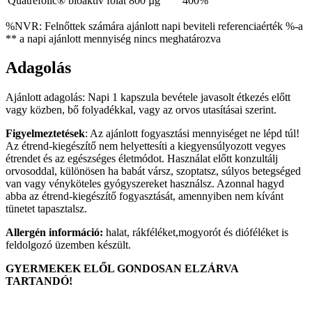
Quatrefolic® bioaktív folát
800 µg
400%
%NVR: Felnőttek számára ajánlott napi beviteli referenciaérték %-a
** a napi ajánlott mennyiség nincs meghatározva
Adagolás
Ajánlott adagolás:
Napi 1 kapszula bevétele javasolt étkezés előtt
vagy közben, bő folyadékkal, vagy az orvos utasításai szerint.
Figyelmeztetések
: Az ajánlott fogyasztási mennyiséget ne lépd túl!
Az étrend-kiegészítő nem helyettesíti a kiegyensúlyozott vegyes
étrendet és az egészséges életmódot. Használat előtt konzultálj
orvosoddal, különösen ha babát vársz, szoptatsz, súlyos betegséged
van vagy vényköteles gyógyszereket használsz. Azonnal hagyd
abba az étrend-kiegészítő fogyasztását, amennyiben nem kívánt
tünetet tapasztalsz.
Allergén információ:
halat, rákféléket,mogyorót és dióféléket is
feldolgozó üzemben készült.
GYERMEKEK ELŐL GONDOSAN ELZÁRVA
TARTANDÓ!