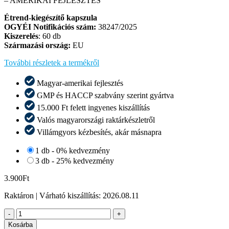
– AMERIKAI FEJLESZTÉS
Étrend-kiegészítő kapszula
OGYÉI Notifikációs szám:
38247/2025
Kiszerelés
: 60 db
Származási ország:
EU
További részletek a termékről
Magyar-amerikai fejlesztés
GMP és HACCP szabvány szerint gyártva
15.000 Ft felett ingyenes kiszállítás
Valós magyarországi raktárkészletről​
Villámgyors kézbesítés, akár másnapra​
1 db - 0% kedvezmény
3 db - 25% kedvezmény
3.900
Ft
Raktáron
| Várható kiszállítás:
2026.08.11
Bioaktív
-
+
szerves
Kosárba