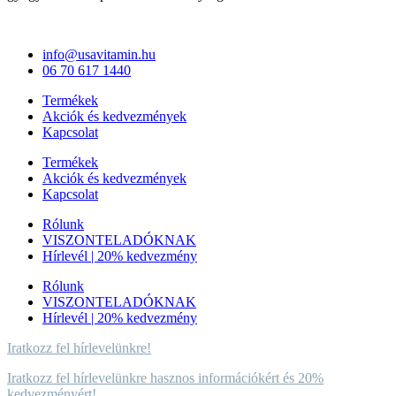
info@usavitamin.hu
06 70 617 1440
Termékek
Akciók és kedvezmények
Kapcsolat
Termékek
Akciók és kedvezmények
Kapcsolat
Rólunk
VISZONTELADÓKNAK
Hírlevél | 20% kedvezmény
Rólunk
VISZONTELADÓKNAK
Hírlevél | 20% kedvezmény
Iratkozz fel hírlevelünkre!
Iratkozz fel hírlevelünkre hasznos információkért és 20%
kedvezményért!