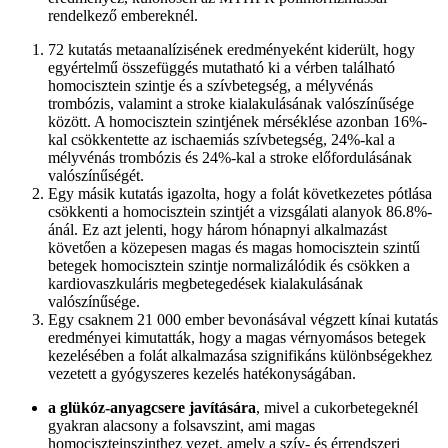
rendelkező embereknél.
72 kutatás metaanalízisének eredményeként kiderült, hogy
egyértelmű összefüggés mutatható ki a vérben található
homocisztein szintje és a szívbetegség, a mélyvénás
trombózis, valamint a stroke kialakulásának valószínűsége
között. A homocisztein szintjének mérséklése azonban 16%-
kal csökkentette az ischaemiás szívbetegség, 24%-kal a
mélyvénás trombózis és 24%-kal a stroke előfordulásának
valószínűségét.
Egy másik kutatás igazolta, hogy a folát következetes pótlása
csökkenti a homocisztein szintjét a vizsgálati alanyok 86.8%-
ánál. Ez azt jelenti, hogy három hónapnyi alkalmazást
követően a közepesen magas és magas homocisztein szintű
betegek homocisztein szintje normalizálódik és csökken a
kardiovaszkuláris megbetegedések kialakulásának
valószínűsége.
Egy csaknem 21 000 ember bevonásával végzett kínai kutatás
eredményei kimutatták, hogy a magas vérnyomásos betegek
kezelésében a folát alkalmazása szignifikáns különbségekhez
vezetett a gyógyszeres kezelés hatékonyságában.
a glükóz-anyagcsere javítására
, mivel a cukorbetegeknél
gyakran alacsony a folsavszint, ami magas
homociszteinszinthez vezet, amely a szív- és érrendszeri