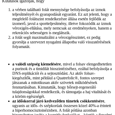
Kutatások igazolják, hogy
a vérben található folát mennyisége befolyásolja az izmok
teljesítményét és gyarapodását egyaránt. Ez azt jelenti, hogy a
megfelelő folátszint rendelkezésre állása esetén fejlődik az
izomerő, javul a sportteljesítmény, illetve fokozódik az izmok
véroxigén-ellátása, mely nemcsak az eredményeken, hanem a
rekreációs sebességen is meglátszik.
a folát segít maximalizálni a véroxigénszintet, ez pedig
gyorsítja a szervezet nyugalmi állapotba való visszatérésének
folyamatát.
a valódi szépség kiemelésére
, mivel a folsav elengedhetetlen
a purinok és a timidilát bioszintéziséhez, ezáltal befolyásolja a
DNS-replikációt és a sejtosztódást. Az aktív folsav-
kiegészítők, mint például a Quatrefolic®, fontos szerepet
játszanak a mitotikusan aktív szövetek működésének
fenntartásában. Kimutatták, hogy bőrsejt-regeneráló
tulajdonságokkal rendelkezik, és támogatja a haj vitalitását és
a köröm egészségét.
az időskorral járó kedvezőtlen tünetek csökkentésére
,
ugyanis az idős- és szépkorúak összesen közel 40%-a érintett
a hiperhomocisztoinézisben. A folát pótlása azonban
bizonyítottan javítja a kognitív funkciókat – köztük a figyelmi