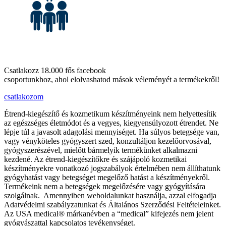
Csatlakozz 18.000 fős facebook
csoportunkhoz, ahol elolvashatod mások véleményét a termékekről!
csatlakozom
Étrend-kiegészítő és kozmetikum készítményeink nem helyettesítik
az egészséges életmódot és a vegyes, kiegyensúlyozott étrendet. Ne
lépje túl a javasolt adagolási mennyiséget. Ha súlyos betegsége van,
vagy vényköteles gyógyszert szed, konzultáljon kezelőorvosával,
gyógyszerészével, mielőtt bármelyik termékünket alkalmazni
kezdené. Az étrend-kiegészítőkre és szájápoló kozmetikai
készítményekre vonatkozó jogszabályok értelmében nem állíthatunk
gyógyhatást vagy betegséget megelőző hatást a készítményekről.
Termékeink nem a betegségek megelőzésére vagy gyógyítására
szolgálnak. Amennyiben weboldalunkat használja, azzal elfogadja
Adatvédelmi szabályzatunkat és Általános Szerződési Feltételeinket.
Az USA medical® márkanévben a “medical” kifejezés nem jelent
gyógyászattal kapcsolatos tevékenységet.