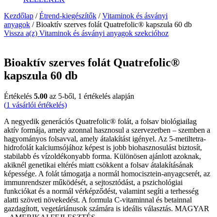
Kezdőlap
/
Étrend-kiegészítők
/
Vitaminok és ásványi
anyagok
/ Bioaktív szerves folát Quatrefolic® kapszula 60 db
Vissza a(z) Vitaminok és ásványi anyagok szekcióhoz
Bioaktív szerves folát Quatrefolic®
kapszula 60 db
Értékelés
5.00
az 5-ből,
1
értékelés alapján
(
1
vásárlói értékelés)
A negyedik generációs Quatrefolic® folát, a folsav biológiailag
aktív formája, amely azonnal hasznosul a szervezetben – szemben a
hagyományos folsavval, amely átalakítást igényel. Az 5-metiltetra-
hidrofolát kalciumsójához képest is jobb biohasznosulást biztosít,
stabilabb és vízoldékonyabb forma. Különösen ajánlott azoknak,
akiknél genetikai eltérés miatt csökkent a folsav átalakításának
képessége. A folát támogatja a normál homocisztein-anyagcserét, az
immunrendszer működését, a sejtosztódást, a pszichológiai
funkciókat és a normál vérképződést, valamint segíti a terhesség
alatti szöveti növekedést. A formula C-vitaminnal és betainnal
gazdagított, vegetáriánusok számára is ideális választás. MAGYAR