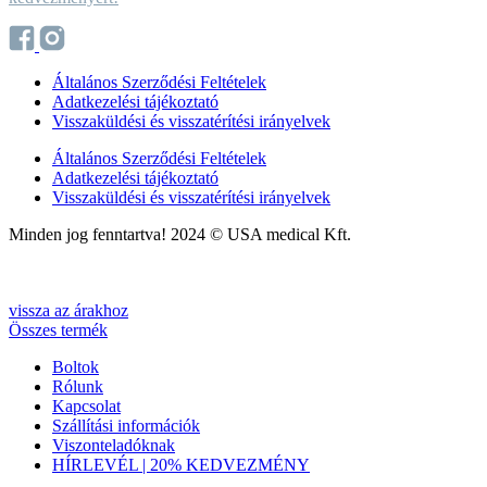
Általános Szerződési Feltételek
Adatkezelési tájékoztató
Visszaküldési és visszatérítési irányelvek
Általános Szerződési Feltételek
Adatkezelési tájékoztató
Visszaküldési és visszatérítési irányelvek
Minden jog fenntartva! 2024 © USA medical Kft.
Web by The Logic Method
Web by
The Logic Method
vissza az árakhoz
Összes termék
Boltok
Rólunk
Kapcsolat
Szállítási információk
Viszonteladóknak
HÍRLEVÉL | 20% KEDVEZMÉNY