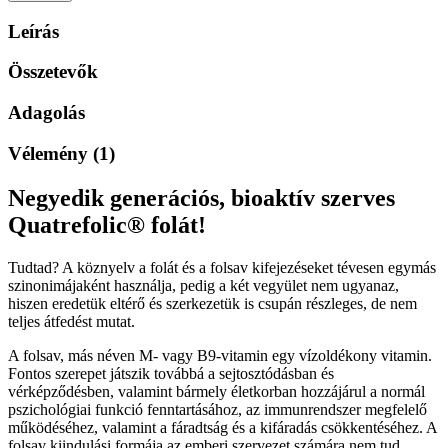
folát
Quatrefolic®
Leírás
kapszula
60
Összetevők
db
mennyiség
Adagolás
Vélemény (1)
Negyedik generációs, bioaktív szerves
Quatrefolic® folát!
Tudtad? A köznyelv a folát és a folsav kifejezéseket tévesen egymás
szinonimájaként használja, pedig a két vegyület nem ugyanaz,
hiszen eredetük eltérő és szerkezetük is csupán részleges, de nem
teljes átfedést mutat.
A folsav, más néven M- vagy B9-vitamin egy vízoldékony vitamin.
Fontos szerepet játszik továbbá a sejtosztódásban és
vérképződésben, valamint bármely életkorban hozzájárul a normál
pszichológiai funkció fenntartásához, az immunrendszer megfelelő
működéséhez, valamint a fáradtság és a kifáradás csökkentéséhez. A
folsav kiindulási formája az emberi szervezet számára nem tud