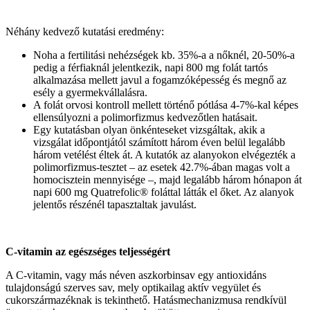
Néhány kedvező kutatási eredmény:
Noha a fertilitási nehézségek kb. 35%-a a nőknél, 20-50%-a
pedig a férfiaknál jelentkezik, napi 800 mg folát tartós
alkalmazása mellett javul a fogamzóképesség és megnő az
esély a gyermekvállalásra.
A folát orvosi kontroll mellett történő pótlása 4-7%-kal képes
ellensúlyozni a polimorfizmus kedvezőtlen hatásait.
Egy kutatásban olyan önkénteseket vizsgáltak, akik a
vizsgálat időpontjától számított három éven belül legalább
három vetélést éltek át. A kutatók az alanyokon elvégezték a
polimorfizmus-tesztet – az esetek 42.7%-ában magas volt a
homocisztein mennyisége –, majd legalább három hónapon át
napi 600 mg Quatrefolic® foláttal látták el őket. Az alanyok
jelentős részénél tapasztaltak javulást.
C-vitamin az egészséges teljességért
A C-vitamin, vagy más néven aszkorbinsav egy antioxidáns
tulajdonságú szerves sav, mely optikailag aktív vegyület és
cukorszármazéknak is tekinthető. Hatásmechanizmusa rendkívül