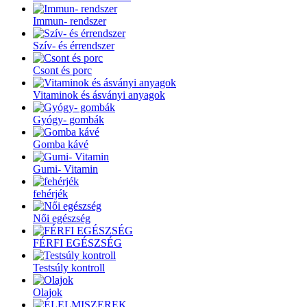
Immun- rendszer
Szív- és érrendszer
Csont és porc
Vitaminok és ásványi anyagok
Gyógy- gombák
Gomba kávé
Gumi- Vitamin
fehérjék
Női egészség
FÉRFI EGÉSZSÉG
Testsúly kontroll
Olajok