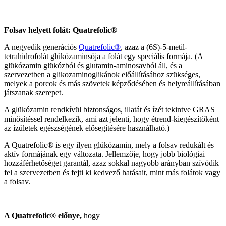
Folsav helyett folát: Quatrefolic®
A negyedik generációs
Quatrefolic®
, azaz a (6S)-5-metil-
tetrahidrofolát glükózaminsója a folát egy speciális formája. (A
glükózamin glükózból és glutamin-aminosavból áll, és a
szervezetben a glikozaminoglikánok előállításához szükséges,
melyek a porcok és más szövetek képződésében és helyreállításában
játszanak szerepet.
A glükózamin rendkívül biztonságos, illatát és ízét tekintve GRAS
minősítéssel rendelkezik, ami azt jelenti, hogy étrend-kiegészítőként
az ízületek egészségének elősegítésére használható.)
A Quatrefolic® is egy ilyen glükózamin, mely a folsav redukált és
aktív formájának egy változata. Jellemzője, hogy jobb biológiai
hozzáférhetőséget garantál, azaz sokkal nagyobb arányban szívódik
fel a szervezetben és fejti ki kedvező hatásait, mint más folátok vagy
a folsav.
A Quatrefolic® előnye,
hogy