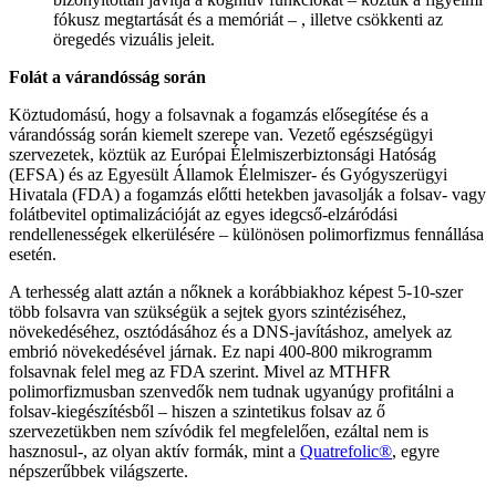
fókusz megtartását és a memóriát – , illetve csökkenti az
öregedés vizuális jeleit.
Folát a várandósság során
Köztudomású, hogy a folsavnak a fogamzás elősegítése és a
várandósság során kiemelt szerepe van. Vezető egészségügyi
szervezetek, köztük az Európai Élelmiszerbiztonsági Hatóság
(EFSA) és az Egyesült Államok Élelmiszer- és Gyógyszerügyi
Hivatala (FDA) a fogamzás előtti hetekben javasolják a folsav- vagy
folátbevitel optimalizációját az egyes idegcső-elzáródási
rendellenességek elkerülésére – különösen polimorfizmus fennállása
esetén.
A terhesség alatt aztán a nőknek a korábbiakhoz képest 5-10-szer
több folsavra van szükségük a sejtek gyors szintéziséhez,
növekedéséhez, osztódásához és a DNS-javításhoz, amelyek az
embrió növekedésével járnak. Ez napi 400-800 mikrogramm
folsavnak felel meg az FDA szerint. Mivel az MTHFR
polimorfizmusban szenvedők nem tudnak ugyanúgy profitálni a
folsav-kiegészítésből – hiszen a szintetikus folsav az ő
szervezetükben nem szívódik fel megfelelően, ezáltal nem is
hasznosul-, az olyan aktív formák, mint a
Quatrefolic®
, egyre
népszerűbbek világszerte.