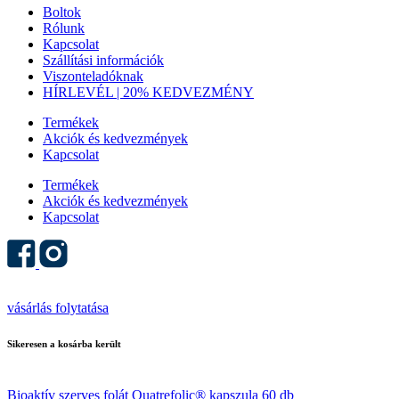
Boltok
Rólunk
Kapcsolat
Szállítási információk
Viszonteladóknak
HÍRLEVÉL | 20% KEDVEZMÉNY
Termékek
Akciók és kedvezmények
Kapcsolat
Termékek
Akciók és kedvezmények
Kapcsolat
vásárlás folytatása
Sikeresen a kosárba került
Bioaktív szerves folát Quatrefolic® kapszula 60 db