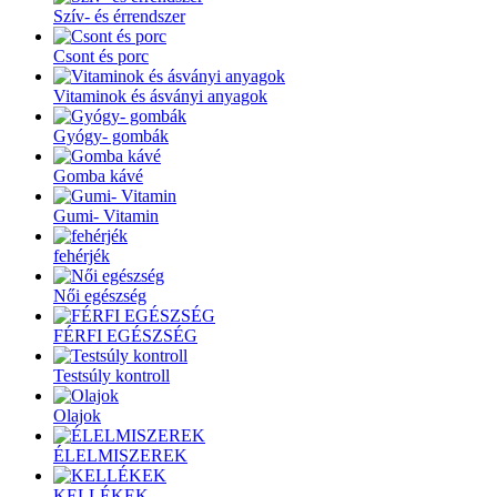
Szív- és érrendszer
Csont és porc
Vitaminok és ásványi anyagok
Gyógy- gombák
Gomba kávé
Gumi- Vitamin
fehérjék
Női egészség
FÉRFI EGÉSZSÉG
Testsúly kontroll
Olajok
ÉLELMISZEREK
KELLÉKEK