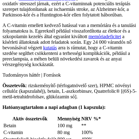
oxidatív stresszel járnak, ezért a C-vitaminnak potenciális terápiás
szerepet tulajdonítanak az ischaemiás stroke, az Alzheimer-kór, a
Parkinson-kór és a Huntington-kór ellen folytatott háborúban.
A C-vitamin emellett kedvező hatással van a memóriára és a tanulási
folyamatokra is. Egereknél például visszafordította az életkor és a
szkopolamin kezelés által egyaránt kiváltott
memóriadeficitet
a
kísérleti állatoknak adott feladatok során. Egy 24 000 várandós nő
bevonásával végzett
kutatás
arra is rámutat, hogy a C-vitamin
szedése segíthet csökkenteni a terhességi komplikációk, például a
preeclampsia, a méhen belüli növekedési zavarok és az anyai
vérszegénység kockázatát.
Tudományos háttér | Források
Összetevők
: rizskeményítő (térfogatnövelő szer), HPMC növényi
cellulóz (kapszulahéj), betain, L-aszkorbinsav, Quatrefolic® [(6S)-5-
metil-tetrahidrofolsav, glükózamin só].
Hatóanyagtartalom a napi adagban (1 kapszula):
Aktív összetevők
Mennyiség
NRV %*
Betain
100 mg
**
C-vitamin
80 mg
100%