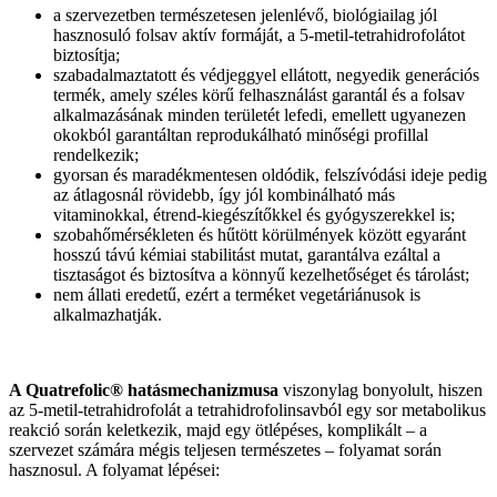
a szervezetben természetesen jelenlévő, biológiailag jól
hasznosuló folsav aktív formáját, a 5-metil-tetrahidrofolátot
biztosítja;
szabadalmaztatott és védjeggyel ellátott, negyedik generációs
termék, amely széles körű felhasználást garantál és a folsav
alkalmazásának minden területét lefedi, emellett ugyanezen
okokból garantáltan reprodukálható minőségi profillal
rendelkezik;
gyorsan és maradékmentesen oldódik, felszívódási ideje pedig
az átlagosnál rövidebb, így jól kombinálható más
vitaminokkal, étrend-kiegészítőkkel és gyógyszerekkel is;
szobahőmérsékleten és hűtött körülmények között egyaránt
hosszú távú kémiai stabilitást mutat, garantálva ezáltal a
tisztaságot és biztosítva a könnyű kezelhetőséget és tárolást;
nem állati eredetű, ezért a terméket vegetáriánusok is
alkalmazhatják.
A Quatrefolic® hatásmechanizmusa
viszonylag bonyolult, hiszen
az 5-metil-tetrahidrofolát a tetrahidrofolinsavból egy sor metabolikus
reakció során keletkezik, majd egy ötlépéses, komplikált – a
szervezet számára mégis teljesen természetes – folyamat során
hasznosul. A folyamat lépései: