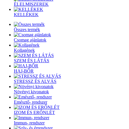
ÉLELMISZEREK
KELLÉKEK
Összes termék
Csomag ajánlatok
Kollagének
SZEM ÉS LÁTÁS
HAJ-BŐR
STRESSZ ÉS ALVÁS
Növényi kivonatok
Emésztő- rendszer
IZOM ÉS ERŐNLÉT
Immun- rendszer