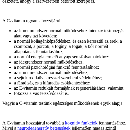
összetett, ahogy a szervezetben betöltött szerepe is.
A C-vitamin ugyanis hozzájárul
az immunrendszer normál működéséhez intenzív testmozgás
alatt vagy azt követően;
a normál kollagénképződéshez, és ezen keresztül az erek, a
csontozat, a porcok, a fogíny, a fogak, a bőr normál
állapotának fenntartásához;
a normál energiatermelő anyagcsere-folyamatokhoz;
az idegrendszer normál működéséhez;
a normál pszichológiai funkció fenntartásához;
az immunrendszer normál működéséhez;
a sejtek oxidatív stresszel szembeni védelméhez;
a fáradtság és a kifáradás csökkentéséhez;
az E-vitamin redukált formájának regenerálásához, valamint
fokozza a vas felszívódását is.
Vagyis a C-vitamin testünk egészséges működésének egyik alapja.
A C-vitamin hozzájárul továbbá a
kognitív funkciók
fenntartásához.
Mivel a
neurodegeneratív betegségek
jellemzően magas szintű