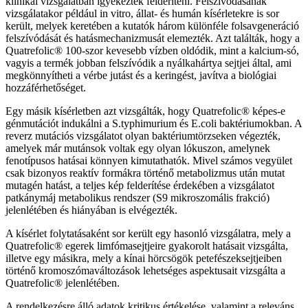
klinikai vizsgálatban igyekeztek felderíteni. Felszívódásának
vizsgálatakor például in vitro, állat- és humán kísérletekre is sor
került, melyek keretében a kutatók három különféle folsavgeneráció
felszívódását és hatásmechanizmusát elemezték. Azt találták, hogy a
Quatrefolic® 100-szor kevesebb vízben oldódik, mint a kalcium-só,
vagyis a termék jobban felszívódik a nyálkahártya sejtjei által, ami
megkönnyítheti a vérbe jutást és a keringést, javítva a biológiai
hozzáférhetőséget.
Egy másik kísérletben azt vizsgálták, hogy Quatrefolic® képes-e
génmutációt indukálni a S.typhimurium és E.coli baktériumokban. A
reverz mutációs vizsgálatot olyan baktériumtörzseken végezték,
amelyek már mutánsok voltak egy olyan lókuszon, amelynek
fenotípusos hatásai könnyen kimutathatók. Mivel számos vegyület
csak bizonyos reaktív formákra történő metabolizmus után mutat
mutagén hatást, a teljes kép felderítése érdekében a vizsgálatot
patkánymáj metabolikus rendszer (S9 mikroszomális frakció)
jelenlétében és hiányában is elvégezték.
A kísérlet folytatásaként sor került egy hasonló vizsgálatra, mely a
Quatrefolic® egerek limfómasejtjeire gyakorolt hatásait vizsgálta,
illetve egy másikra, mely a kínai hörcsögök petefészeksejtjeiben
történő kromoszómaváltozások lehetséges aspektusait vizsgálta a
Quatrefolic® jelenlétében.
A rendelkezésre álló adatok kritikus értékelése, valamint a releváns