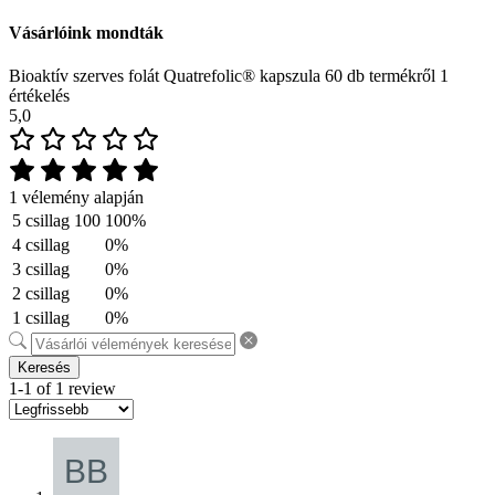
Vásárlóink mondták
Bioaktív szerves folát Quatrefolic® kapszula 60 db termékről 1
értékelés
5,0
1 vélemény alapján
5 csillag
100
100%
4 csillag
0%
3 csillag
0%
2 csillag
0%
1 csillag
0%
Keresés
1-1 of 1 review