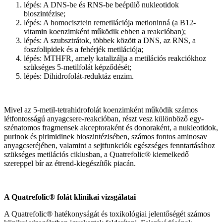
lépés: A DNS-be és RNS-be beépülő nukleotidok
bioszintézise;
lépés: A homocisztein remetilációja metioninná (a B12-
vitamin koenzimként működik ebben a reakcióban);
lépés: A szubsztrátok, többek között a DNS, az RNS, a
foszfolipidek és a fehérjék metilációja;
lépés: MTHFR, amely katalizálja a metilációs reakciókhoz
szükséges 5-metilfolát képződését;
lépés: Dihidrofolát-reduktáz enzim.
Mivel az 5-metil-tetrahidrofolát koenzimként működik számos
létfontosságú anyagcsere-reakcióban, részt vesz különböző egy-
szénatomos fragmensek akceptoraként és donoraként, a nukleotidok,
purinok és pirimidinek bioszintézisében, számos fontos aminosav
anyagcseréjében, valamint a sejtfunkciók egészséges fenntartásához
szükséges metilációs ciklusban, a Quatrefolic® kiemelkedő
szereppel bír az étrend-kiegészítők piacán.
A Quatrefolic® folát klinikai vizsgálatai
A Quatrefolic® hatékonyságát és toxikológiai jelentőségét számos