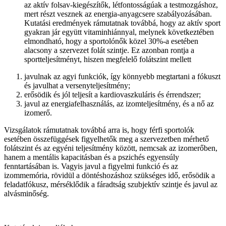
az aktív folsav-kiegészítők, létfontosságúak a testmozgáshoz,
mert részt vesznek az energia-anyagcsere szabályozásában.
Kutatási eredmények rámutatnak továbbá, hogy az aktív sport
gyakran jár együtt vitaminhiánnyal, melynek következtében
elmondható, hogy a sportolónők közel 30%-a esetében
alacsony a szervezet folát szintje. Ez azonban rontja a
sportteljesítményt, hiszen megfelelő folátszint mellett
javulnak az agyi funkciók, így könnyebb megtartani a fókuszt
és javulhat a versenyteljesítmény;
erősödik és jól teljesít a kardiovaszkuláris és érrendszer;
javul az energiafelhasználás, az izomteljesítmény, és a nő az
izomerő.
Vizsgálatok rámutatnak továbbá arra is, hogy férfi sportolók
esetében összefüggések figyelhetők meg a szervezetben mérhető
folátszint és az egyéni teljesítmény között, nemcsak az izomerőben,
hanem a mentális kapacitásban és a pszichés egyensúly
fenntartásában is. Vagyis javul a figyelmi funkció és az
izommemória, rövidül a döntéshozáshoz szükséges idő, erősödik a
feladatfókusz, mérséklődik a fáradtság szubjektív szintje és javul az
alvásminőség.