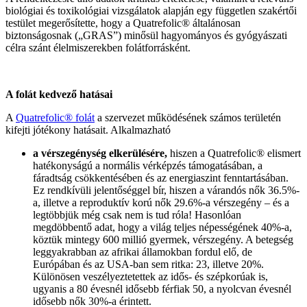
biológiai és toxikológiai vizsgálatok alapján egy független szakértői
testület megerősítette, hogy a Quatrefolic® általánosan
biztonságosnak („GRAS”) minősül hagyományos és gyógyászati
célra szánt élelmiszerekben folátforrásként.
A folát kedvező hatásai
A
Quatrefolic® folát
a szervezet működésének számos területén
kifejti jótékony hatásait. Alkalmazható
a vérszegénység elkerülésére,
hiszen a Quatrefolic® elismert
hatékonyságú a normális vérképzés támogatásában, a
fáradtság csökkentésében és az energiaszint fenntartásában.
Ez rendkívüli jelentőséggel bír, hiszen a várandós nők 36.5%-
a, illetve a reproduktív korú nők 29.6%-a vérszegény – és a
legtöbbjük még csak nem is tud róla! Hasonlóan
megdöbbentő adat, hogy a világ teljes népességének 40%-a,
köztük mintegy 600 millió gyermek, vérszegény. A betegség
leggyakrabban az afrikai államokban fordul elő, de
Európában és az USA-ban sem ritka: 23, illetve 20%.
Különösen veszélyeztetettek az idős- és szépkorúak is,
ugyanis a 80 évesnél idősebb férfiak 50, a nyolcvan évesnél
idősebb nők 30%-a érintett.