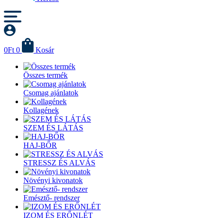
0
Ft
0
Kosár
Összes termék
Csomag ajánlatok
Kollagének
SZEM ÉS LÁTÁS
HAJ-BŐR
STRESSZ ÉS ALVÁS
Növényi kivonatok
Emésztő- rendszer
IZOM ÉS ERŐNLÉT