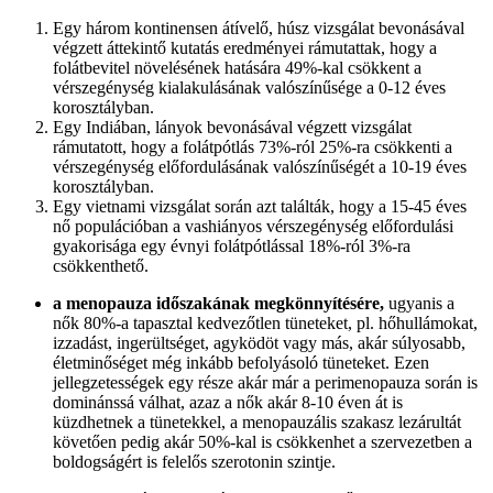
Egy három kontinensen átívelő, húsz vizsgálat bevonásával
végzett áttekintő kutatás eredményei rámutattak, hogy a
folátbevitel növelésének hatására 49%-kal csökkent a
vérszegénység kialakulásának valószínűsége a 0-12 éves
korosztályban.
Egy Indiában, lányok bevonásával végzett vizsgálat
rámutatott, hogy a folátpótlás 73%-ról 25%-ra csökkenti a
vérszegénység előfordulásának valószínűségét a 10-19 éves
korosztályban.
Egy vietnami vizsgálat során azt találták, hogy a 15-45 éves
nő populációban a vashiányos vérszegénység előfordulási
gyakorisága egy évnyi folátpótlással 18%-ról 3%-ra
csökkenthető.
a menopauza időszakának megkönnyítésére,
ugyanis a
nők 80%-a tapasztal kedvezőtlen tüneteket, pl. hőhullámokat,
izzadást, ingerültséget, agyködöt vagy más, akár súlyosabb,
életminőséget még inkább befolyásoló tüneteket. Ezen
jellegzetességek egy része akár már a perimenopauza során is
dominánssá válhat, azaz a nők akár 8-10 éven át is
küzdhetnek a tünetekkel, a menopauzális szakasz lezárultát
követően pedig akár 50%-kal is csökkenhet a szervezetben a
boldogságért is felelős szerotonin szintje.