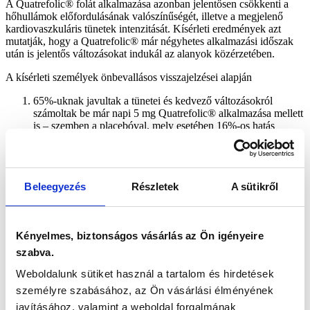
A Quatrefolic® folát alkalmazása azonban jelentősen csökkenti a
hőhullámok előfordulásának valószínűségét, illetve a megjelenő
kardiovaszkuláris tünetek intenzitását. Kísérleti eredmények azt
mutatják, hogy a Quatrefolic® már négyhetes alkalmazási időszak
után is jelentős változásokat indukál az alanyok közérzetében.
A kísérleti személyek önbevallásos visszajelzései alapján
65%-uknak javultak a tünetei és kedvező változásokról
számoltak be már napi 5 mg Quatrefolic® alkalmazása mellett
is – szemben a placebóval, mely esetében 16%-os hatás
mutatkozott;
57%-kal csökkent a hőhullámok előfordulásának
valószínűsége;
már napi 1 mg Quatrefolic® is enyhíti a hőhullámok
Beleegyezés
Részletek
A sütikről
súlyosságát, gyakoriságát és az alanyok szubjektív megéléseit.
természetes hangulatjavítóként,
hiszen a folátszint
Kényelmes, biztonságos vásárlás az Ön igényeire
csökkenése általában a negatív előjelű hangulatingadozások
szabva.
indikátora. (Olyannyira, hogy a depressziós tüneteket
tapasztaló páciensek harmadáról kiderül: foláthiányosak.)
Weboldalunk sütiket használ a tartalom és hirdetések
Mivel a Quatrefolic® képes áthatolni az agy-vér
személyre szabásához, az Ön vásárlási élményének
barrierrétegen, ez a folátforma bizonyítottan az egyetlen,
javításához, valamint a weboldal forgalmának
amely képes befolyásolni az egyén közérzetét és érzelmi