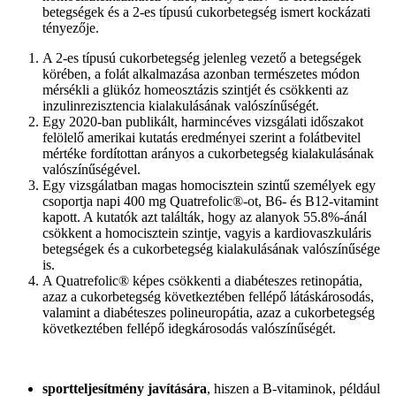
betegségek és a 2-es típusú cukorbetegség ismert kockázati
tényezője.
A 2-es típusú cukorbetegség jelenleg vezető a betegségek
körében, a folát alkalmazása azonban természetes módon
mérsékli a glükóz homeosztázis szintjét és csökkenti az
inzulinrezisztencia kialakulásának valószínűségét.
Egy 2020-ban publikált, harmincéves vizsgálati időszakot
felölelő amerikai kutatás eredményei szerint a folátbevitel
mértéke fordítottan arányos a cukorbetegség kialakulásának
valószínűségével.
Egy vizsgálatban magas homocisztein szintű személyek egy
csoportja napi 400 mg Quatrefolic®-ot, B6- és B12-vitamint
kapott. A kutatók azt találták, hogy az alanyok 55.8%-ánál
csökkent a homocisztein szintje, vagyis a kardiovaszkuláris
betegségek és a cukorbetegség kialakulásának valószínűsége
is.
A Quatrefolic® képes csökkenti a diabéteszes retinopátia,
azaz a cukorbetegség következtében fellépő látáskárosodás,
valamint a diabéteszes polineuropátia, azaz a cukorbetegség
következtében fellépő idegkárosodás valószínűségét.
sportteljesítmény javítására
, hiszen a B-vitaminok, például