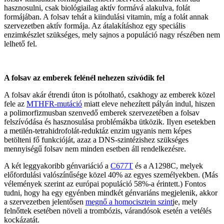
hasznosulni, csak biológiailag aktív formává alakulva, folát
formájában. A folsav tehát a kiindulási vitamin, míg a folát annak
szervezetben aktív formája. Az átalakításhoz egy speciális
enzimkészlet szükséges, mely sajnos a populáció nagy részében nem
lelhető fel.
A folsav az emberek felénél nehezen szívódik fel
A folsav akár étrendi úton is pótolható, csakhogy az emberek közel
fele az
MTHFR-mutáció
miatt eleve nehezített pályán indul, hiszen
a polimorfizmusban szenvedő emberek szervezetében a folsav
felszívódása és hasznosulása problémákba ütközik. Ilyen esetekben
a metilén-tetrahidrofolát-reduktáz enzim ugyanis nem képes
betölteni fő funkcióját, azaz a DNS-szintézishez szükséges
mennyiségű folsav nem minden esetben áll rendelkezésre.
A két leggyakoribb génvariáció a
C677T
és a A1298C, melyek
előfordulási valószínűsége közel 40% az egyes személyekben. (Más
vélemények szerint az európai populáció 58%-a érintett.) Fontos
tudni, hogy ha egy egyénben mindkét génvariáns megjelenik, akkor
a szervezetben jelentősen
megnő a homocisztein szint
je, mely
felnőttek esetében növeli a trombózis, várandósok esetén a vetélés
kockázatát.