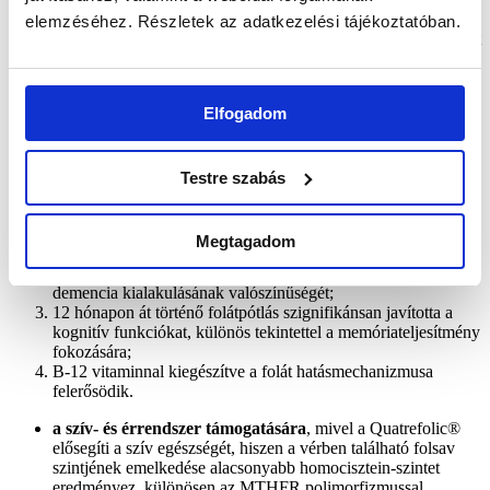
állapotát. Ennek különösen a postpartum depresszió
elemzéséhez. Részletek az adatkezelési tájékoztatóban.
megelőzésében és kezelésében lehet jelentősége, hiszen a folát
természetes, bioaktív étrend-kiegészítőként biztonságosan
alkalmazható a várandósság és a szoptatás alatt is.
a kognitív funkciók támogatására
, mivel elegendő
Elfogadom
mennyiségű, jól hasznosuló, biológiailag hozzáférhető folát
nélkül a szénciklus nem megy végbe, pedig ez a folyamat
felelős a neurotranszmitterek, egyes kulcsfontosságú proteinek
és az agy számára nélkülözhetetlen antioxidánsok
Testre szabás
szintéziséért. Klinikai kutatások igazolják, hogy a(z)
5-metil-tetrahidrofolát következetes alkalmazás mellett képes
Megtagadom
maximalizálni a kognitív kapacitást;
a folát hozzáférhetőségének korlátozottsága 68%-kal emeli a
demencia kialakulásának valószínűségét;
12 hónapon át történő folátpótlás szignifikánsan javította a
kognitív funkciókat, különös tekintettel a memóriateljesítmény
fokozására;
B-12 vitaminnal kiegészítve a folát hatásmechanizmusa
felerősödik.
a szív- és érrendszer támogatására
, mivel a Quatrefolic®
elősegíti a szív egészségét, hiszen a vérben található folsav
szintjének emelkedése alacsonyabb homocisztein-szintet
eredményez, különösen az MTHFR polimorfizmussal