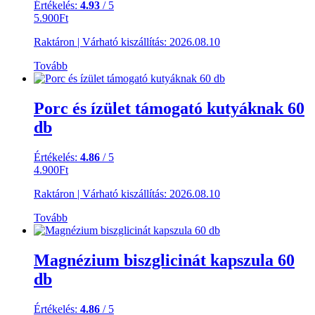
Értékelés:
4.93
/ 5
5.900
Ft
Raktáron
|
Várható kiszállítás:
2026.08.10
Tovább
Porc és ízület támogató kutyáknak 60
db
Értékelés:
4.86
/ 5
4.900
Ft
Raktáron
|
Várható kiszállítás:
2026.08.10
Tovább
Magnézium biszglicinát kapszula 60
db
Értékelés:
4.86
/ 5