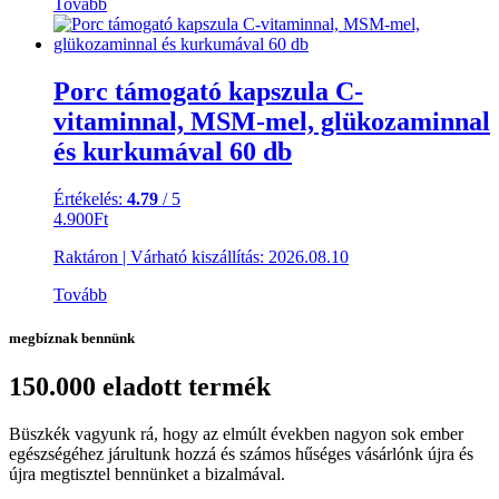
Tovább
Porc támogató kapszula C-
vitaminnal, MSM-mel, glükozaminnal
és kurkumával 60 db
Értékelés:
4.79
/ 5
4.900
Ft
Raktáron
|
Várható kiszállítás:
2026.08.10
Tovább
megbíznak bennünk
150.000 eladott termék
Büszkék vagyunk rá, hogy az elmúlt években nagyon sok ember
egészségéhez járultunk hozzá és számos hűséges vásárlónk újra és
újra megtisztel bennünket a bizalmával.