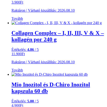
3.900
Ft
Raktáron
|
Várható kiszállítás:
2026.08.10
Tovább
Collagen Complex – I, II, III, V & X –
kollagén por 240 g
Értékelés:
4.86
/ 5
11.900
Ft
Raktáron
|
Várható kiszállítás:
2026.08.10
Tovább
Mio Inozitol és D-Chiro Inozitol
kapszula 60 db
Értékelés:
5.00
/ 5
4.900
Ft