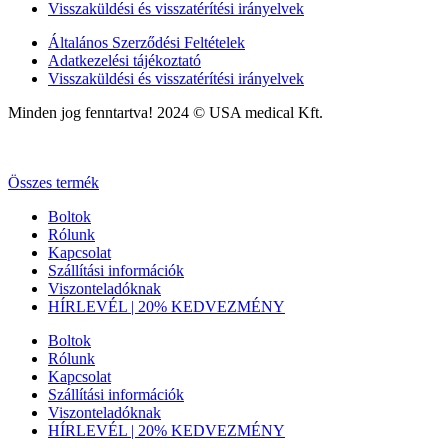
Visszaküldési és visszatérítési irányelvek
Általános Szerződési Feltételek
Adatkezelési tájékoztató
Visszaküldési és visszatérítési irányelvek
Minden jog fenntartva! 2024 © USA medical Kft.
Web by The Logic Method
Web by
The Logic Method
Összes termék
Boltok
Rólunk
Kapcsolat
Szállítási információk
Viszonteladóknak
HÍRLEVÉL | 20% KEDVEZMÉNY
Boltok
Rólunk
Kapcsolat
Szállítási információk
Viszonteladóknak
HÍRLEVÉL | 20% KEDVEZMÉNY