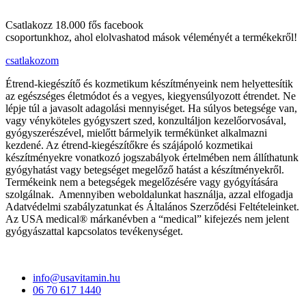
Csatlakozz 18.000 fős facebook
csoportunkhoz, ahol elolvashatod mások véleményét a termékekről!
csatlakozom
Étrend-kiegészítő és kozmetikum készítményeink nem helyettesítik
az egészséges életmódot és a vegyes, kiegyensúlyozott étrendet. Ne
lépje túl a javasolt adagolási mennyiséget. Ha súlyos betegsége van,
vagy vényköteles gyógyszert szed, konzultáljon kezelőorvosával,
gyógyszerészével, mielőtt bármelyik termékünket alkalmazni
kezdené. Az étrend-kiegészítőkre és szájápoló kozmetikai
készítményekre vonatkozó jogszabályok értelmében nem állíthatunk
gyógyhatást vagy betegséget megelőző hatást a készítményekről.
Termékeink nem a betegségek megelőzésére vagy gyógyítására
szolgálnak. Amennyiben weboldalunkat használja, azzal elfogadja
Adatvédelmi szabályzatunkat és Általános Szerződési Feltételeinket.
Az USA medical® márkanévben a “medical” kifejezés nem jelent
gyógyászattal kapcsolatos tevékenységet.
info@usavitamin.hu
06 70 617 1440