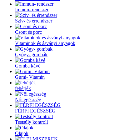
Immun- rendszer
Szív- és érrendszer
Csont és porc
Vitaminok és ásványi anyagok
Gyógy- gombák
Gomba kávé
Gumi- Vitamin
fehérjék
Női egészség
FÉRFI EGÉSZSÉG
Testsúly kontroll
Olajok