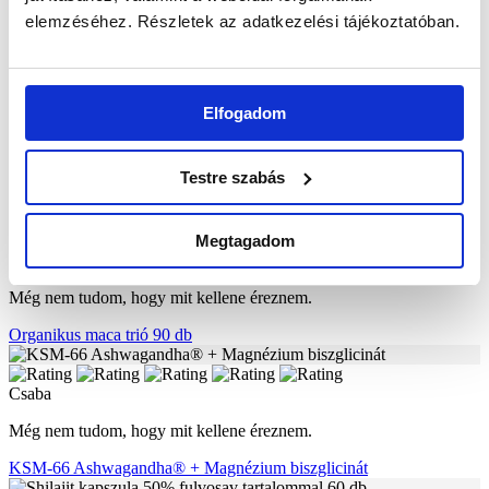
elemzéséhez. Részletek az adatkezelési tájékoztatóban.
Még semmit se érzek hogy használna sajna
KSM-66 Ashwagandha® + Magnézium biszglicinát
Elfogadom
Csaba
Ez egy hosszútàvú befektetés.
Testre szabás
NAD+ Booster apigeninnel és rezveratrollal kapszula 60 db
Megtagadom
Csaba
Még nem tudom, hogy mit kellene éreznem.
Organikus maca trió 90 db
Csaba
Még nem tudom, hogy mit kellene éreznem.
KSM-66 Ashwagandha® + Magnézium biszglicinát