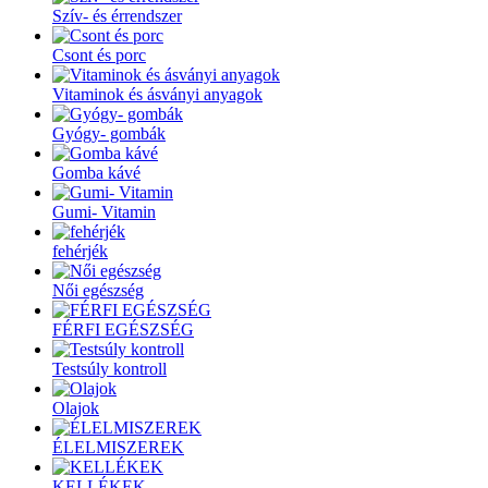
Szív- és érrendszer
Csont és porc
Vitaminok és ásványi anyagok
Gyógy- gombák
Gomba kávé
Gumi- Vitamin
fehérjék
Női egészség
FÉRFI EGÉSZSÉG
Testsúly kontroll
Olajok
ÉLELMISZEREK
KELLÉKEK