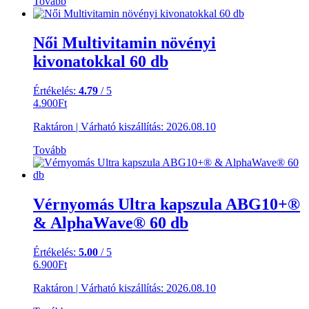
Tovább
Női Multivitamin növényi
kivonatokkal 60 db
Értékelés:
4.79
/ 5
4.900
Ft
Raktáron
|
Várható kiszállítás:
2026.08.10
Tovább
Vérnyomás Ultra kapszula ABG10+®
& AlphaWave® 60 db
Értékelés:
5.00
/ 5
6.900
Ft
Raktáron
|
Várható kiszállítás:
2026.08.10