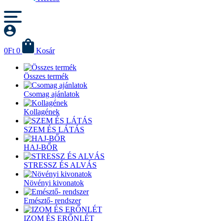
0
Ft
0
Kosár
Összes termék
Csomag ajánlatok
Kollagének
SZEM ÉS LÁTÁS
HAJ-BŐR
STRESSZ ÉS ALVÁS
Növényi kivonatok
Emésztő- rendszer
IZOM ÉS ERŐNLÉT