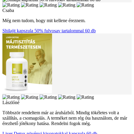
Csaba
Még nem tudom, hogy mit kellene éreznem.
Shilajit kapszula 50% fulvosav tartalommal 60 db
Lászlóné
Többször rendeltem már az áruházból. Mindig tökéletes volt a
szállítás, a csomagolás. A terméket nem rég óta használom, de már
érezhető jótékony hatása. Rendelni fogok még.
Liver Detox növényi kivonatokkal kapszula 60 db