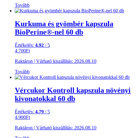
Tovább
Kurkuma és gyömbér kapszula
BioPerine®-nel 60 db
Értékelés:
4.92
/ 5
4.700
Ft
Raktáron
|
Várható kiszállítás:
2026.08.10
Tovább
Vércukor Kontroll kapszula növényi
kivonatokkal 60 db
Értékelés:
4.79
/ 5
4.900
Ft
Raktáron
|
Várható kiszállítás:
2026.08.10