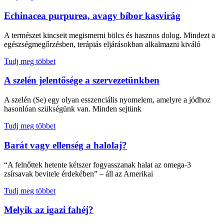
Echinacea purpurea, avagy bíbor kasvirág
A természet kincseit megismerni bölcs és hasznos dolog. Mindezt a
egészségmegőrzésben, terápiás eljárásokban alkalmazni kiváló
Tudj meg többet
A szelén jelentősége a szervezetünkben
A szelén (Se) egy olyan esszenciális nyomelem, amelyre a jódhoz
hasonlóan szükségünk van. Minden sejtünk
Tudj meg többet
Barát vagy ellenség a halolaj?
“A felnőttek hetente kétszer fogyasszanak halat az omega-3
zsírsavak bevitele érdekében” – áll az Amerikai
Tudj meg többet
Melyik az igazi fahéj?