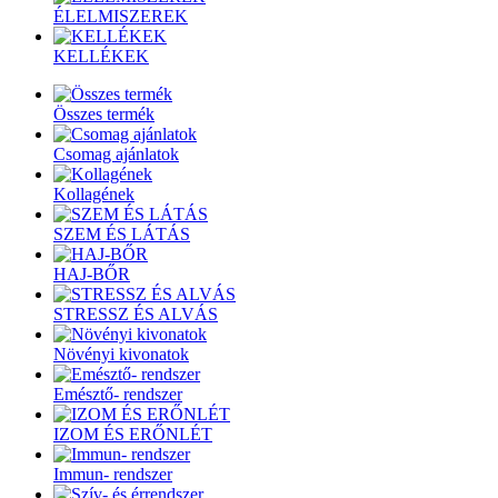
ÉLELMISZEREK
KELLÉKEK
Összes termék
Csomag ajánlatok
Kollagének
SZEM ÉS LÁTÁS
HAJ-BŐR
STRESSZ ÉS ALVÁS
Növényi kivonatok
Emésztő- rendszer
IZOM ÉS ERŐNLÉT
Immun- rendszer