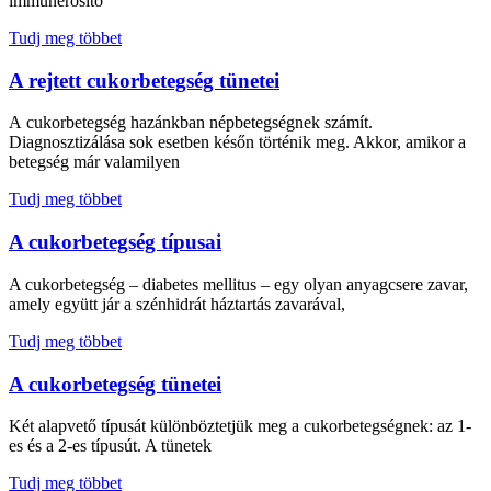
immunerősítő
Tudj meg többet
A rejtett cukorbetegség tünetei
A cukorbetegség hazánkban népbetegségnek számít.
Diagnosztizálása sok esetben későn történik meg. Akkor, amikor a
betegség már valamilyen
Tudj meg többet
A cukorbetegség típusai
A cukorbetegség – diabetes mellitus – egy olyan anyagcsere zavar,
amely együtt jár a szénhidrát háztartás zavarával,
Tudj meg többet
A cukorbetegség tünetei
Két alapvető típusát különböztetjük meg a cukorbetegségnek: az 1-
es és a 2-es típusút. A tünetek
Tudj meg többet