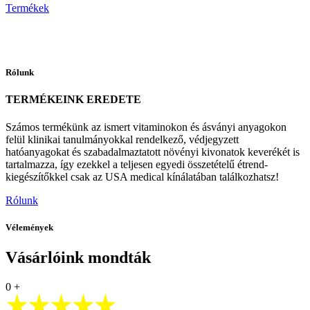
Termékek
Rólunk
TERMÉKEINK EREDETE
Számos termékünk az ismert vitaminokon és ásványi anyagokon
felül klinikai tanulmányokkal rendelkező, védjegyzett
hatóanyagokat és szabadalmaztatott növényi kivonatok keverékét is
tartalmazza, így ezekkel a teljesen egyedi összetételű étrend-
kiegészítőkkel csak az USA medical kínálatában találkozhatsz!
Rólunk
Vélemények
Vásárlóink mondták
0
+