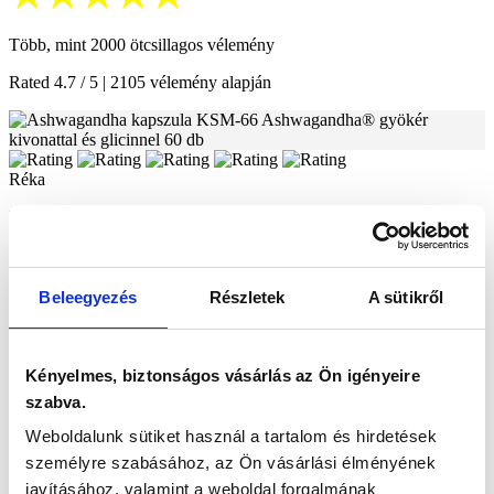
Több, mint 2000 ötcsillagos vélemény
Rated 4.7 / 5 | 2105 vélemény alapján
Réka
Nyugodtabbnak érzem magam, mióta szedem
Ashwagandha kapszula KSM-66 Ashwagandha® gyökér kivonattal
és glicinnel 60 db
Beleegyezés
Részletek
A sütikről
Anna
azt tapasztalom, hogy nagyobb mértékben hasznosul a
Kényelmes, biztonságos vásárlás az Ön igényeire
szervezetemben, mint amit eddig szedtem
szabva.
Magnézium biszglicinát kapszula 60 db
Weboldalunk sütiket használ a tartalom és hirdetések
személyre szabásához, az Ön vásárlási élményének
Erika Schreiner
javításához, valamint a weboldal forgalmának