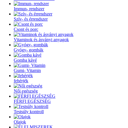
Immun- rendszer
Szív- és érrendszer
Csont és porc
Vitaminok és ásványi anyagok
Gyógy- gombák
Gomba kávé
Gumi- Vitamin
fehérjék
Női egészség
FÉRFI EGÉSZSÉG
Testsúly kontroll
Olajok