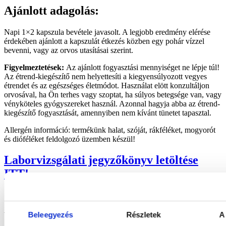
Ajánlott adagolás:
Napi 1×2 kapszula bevétele javasolt. A legjobb eredmény elérése
érdekében ajánlott a kapszulát étkezés közben egy pohár vízzel
bevenni, vagy az orvos utasításai szerint.
Figyelmeztetések:
Az ajánlott fogyasztási mennyiséget ne lépje túl!
Az étrend-kiegészítő nem helyettesíti a kiegyensúlyozott vegyes
étrendet és az egészséges életmódot. Használat elött konzultáljon
orvosával, ha Ön terhes vagy szoptat, ha súlyos betegsége van, vagy
vényköteles gyógyszereket használ. Azonnal hagyja abba az étrend-
kiegészítő fogyasztását, amennyiben nem kívánt tünetet tapasztal.
Allergén információ: termékünk halat, szóját, rákféléket, mogyorót
és dióféléket feldolgozó üzemben készül!
Laborvizsgálati jegyzőkönyv letöltése
ITT!
Beleegyezés
Részletek
A
Vásárlóink mondták