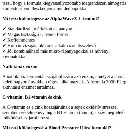
teszi, hogy a formula kiegyensúlyozottabb idegrendszeri támogatás
kontextusában illeszkedjen a mindennapokba.
Mi teszi különlegessé az AlphaWave® L-teanint?
✔ Standardizált, márkázott alapanyag
✔ Magas tisztaságú L-teanin forma
✔ Koffeinmentes
✔ Humán vizsgálatokban is alkalmazott összetevő
✔ Jól kombinálható más mikro-tápanyagokkal és növényi
kivonatokkal
Nattokináz enzim
A nattokináz fermentált szójából származó enzim, amelyet a távol-
keleti hagyományokban régóta alkalmaznak. A formula 3000 FU/g
aktivitású enzimet tartalmaz.
C-vitamin, B1-vitamin és cink
A C-vitamin és a cink hozzájárulnak a sejtek oxidatív stresszel
szembeni védelméhez, míg a B1-vitamin (tiamin) a szív megfelelő
működéséhez járul hozzá.
Mi teszi különlegessé a Blood Pressure Ultra formulát?