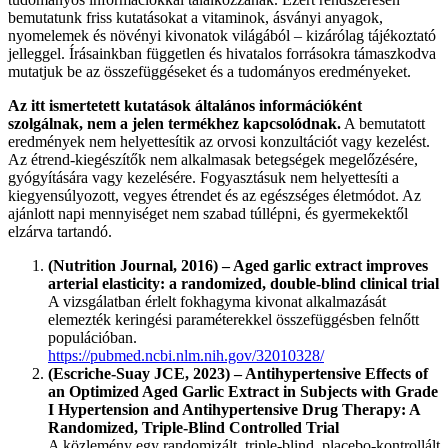
bemutatunk friss kutatásokat a vitaminok, ásványi anyagok,
nyomelemek és növényi kivonatok világából – kizárólag tájékoztató
jelleggel. Írásainkban független és hivatalos forrásokra támaszkodva
mutatjuk be az összefüggéseket és a tudományos eredményeket.
Az itt ismertetett kutatások általános információként
szolgálnak, nem a jelen termékhez kapcsolódnak.
A bemutatott
eredmények nem helyettesítik az orvosi konzultációt vagy kezelést.
Az étrend-kiegészítők nem alkalmasak betegségek megelőzésére,
gyógyítására vagy kezelésére. Fogyasztásuk nem helyettesíti a
kiegyensúlyozott, vegyes étrendet és az egészséges életmódot. Az
ajánlott napi mennyiséget nem szabad túllépni, és gyermekektől
elzárva tartandó.
(Nutrition Journal, 2016) – Aged garlic extract improves
arterial elasticity: a randomized, double-blind clinical trial
A vizsgálatban érlelt fokhagyma kivonat alkalmazását
elemezték keringési paraméterekkel összefüggésben felnőtt
populációban.
https://pubmed.ncbi.nlm.nih.gov/32010328/
(Escriche-Suay JCE, 2023) – Antihypertensive Effects of
an Optimized Aged Garlic Extract in Subjects with Grade
I Hypertension and Antihypertensive Drug Therapy: A
Randomized, Triple-Blind Controlled Trial
A közlemény egy randomizált, triple-blind, placebo-kontrollált