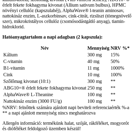
érlelt fekete fokhagyma kivonat (Allium sativum bulbus), HPMC
növényi cellulóz (kapszulahéj), AlphaWave® l-teanin aminosav,
nattokináz enzim, L-aszkorbinsav, cink-citrát, rizsliszt (tömegnövelő
szer), mikrokristályos cellulóz (csomósodástgátló anyag), tiamin-
hidroklorid.
Hatóanyagtartalom a napi adagban (2 kapszula):
Név
Mennyiség
NRV %*
Kálium
300 mg
15%
C-vitamin
40 mg
50%
B1-vitamin
11 mg
1000%
Cink
10 mg
100%
Szőlőmag kivonat (10:1)
300 mg
**
ABG10+® érlelt fekete fokhagyma kivonat
250 mg
**
AlphaWave® L-Theanine
100 mg
**
Nattokináz enzim (3000 FU/g)
100 mg
**
%NRV: felnőttek számára ajánlott napi beviteli referenciaérték %-a
** a napi ajánlott mennyiség nincs meghatározva
Allergén információ: termékünk halat, szóját, rákféléket, mogyorót
és dióféléket feldolgozó üzemben készül!