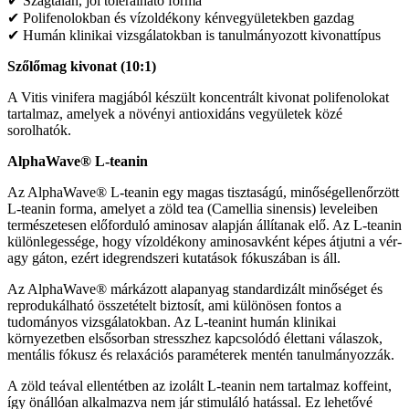
✔ Szagtalan, jól tolerálható forma
✔ Polifenolokban és vízoldékony kénvegyületekben gazdag
✔ Humán klinikai vizsgálatokban is tanulmányozott kivonattípus
Szőlőmag kivonat (10:1)
A Vitis vinifera magjából készült koncentrált kivonat polifenolokat
tartalmaz, amelyek a növényi antioxidáns vegyületek közé
sorolhatók.
AlphaWave® L-teanin
Az AlphaWave® L-teanin egy magas tisztaságú, minőségellenőrzött
L-teanin forma, amelyet a zöld tea (Camellia sinensis) leveleiben
természetesen előforduló aminosav alapján állítanak elő. Az L-teanin
különlegessége, hogy vízoldékony aminosavként képes átjutni a vér-
agy gáton, ezért idegrendszeri kutatások fókuszában is áll.
Az AlphaWave® márkázott alapanyag standardizált minőséget és
reprodukálható összetételt biztosít, ami különösen fontos a
tudományos vizsgálatokban. Az L-teanint humán klinikai
környezetben elsősorban stresszhez kapcsolódó élettani válaszok,
mentális fókusz és relaxációs paraméterek mentén tanulmányozzák.
A zöld teával ellentétben az izolált L-teanin nem tartalmaz koffeint,
így önállóan alkalmazva nem jár stimuláló hatással. Ez lehetővé