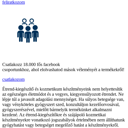
feliratkozom
Csatlakozz 18.000 fős facebook
csoportunkhoz, ahol elolvashatod mások véleményét a termékekről!
csatlakozom
Étrend-kiegészítő és kozmetikum készítményeink nem helyettesítik
az egészséges életmódot és a vegyes, kiegyensúlyozott étrendet. Ne
lépje túl a javasolt adagolási mennyiséget. Ha súlyos betegsége van,
vagy vényköteles gyógyszert szed, konzultáljon kezelőorvosával,
gyógyszerészével, mielőtt bármelyik termékünket alkalmazni
kezdené. Az étrend-kiegészítőkre és szájápoló kozmetikai
készítményekre vonatkozó jogszabályok értelmében nem állíthatunk
gyógyhatást vagy betegséget megelőző hatást a készítményekről.