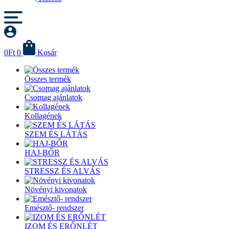
0
Ft
0
Kosár
Összes termék
Csomag ajánlatok
Kollagének
SZEM ÉS LÁTÁS
HAJ-BŐR
STRESSZ ÉS ALVÁS
Növényi kivonatok
Emésztő- rendszer
IZOM ÉS ERŐNLÉT