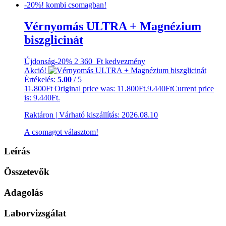
-20%! kombi csomagban!
Vérnyomás ULTRA + Magnézium
biszglicinát
Újdonság
-20%
2 360 Ft
kedvezmény
Akció!
Értékelés:
5.00
/ 5
11.800
Ft
Original price was: 11.800Ft.
9.440
Ft
Current price
is: 9.440Ft.
Raktáron
|
Várható kiszállítás:
2026.08.10
A csomagot választom!
Leírás
Összetevők
Adagolás
Laborvizsgálat