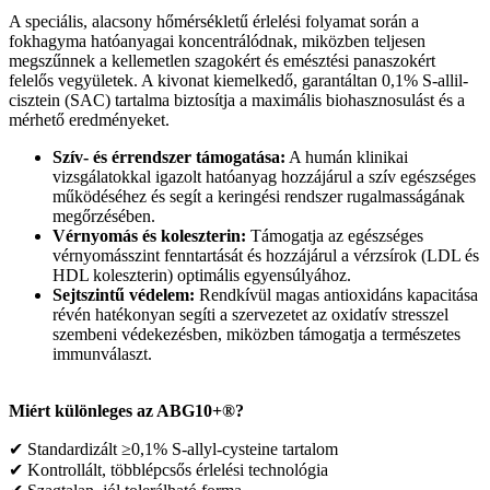
A speciális, alacsony hőmérsékletű érlelési folyamat során a
fokhagyma hatóanyagai koncentrálódnak, miközben teljesen
megszűnnek a kellemetlen szagokért és emésztési panaszokért
felelős vegyületek. A kivonat kiemelkedő, garantáltan 0,1% S-allil-
cisztein (SAC) tartalma biztosítja a maximális biohasznosulást és a
mérhető eredményeket.
Szív- és érrendszer támogatása:
A humán klinikai
vizsgálatokkal igazolt hatóanyag hozzájárul a szív egészséges
működéséhez és segít a keringési rendszer rugalmasságának
megőrzésében.
Vérnyomás és koleszterin:
Támogatja az egészséges
vérnyomásszint fenntartását és hozzájárul a vérzsírok (LDL és
HDL koleszterin) optimális egyensúlyához.
Sejtszintű védelem:
Rendkívül magas antioxidáns kapacitása
révén hatékonyan segíti a szervezetet az oxidatív stresszel
szembeni védekezésben, miközben támogatja a természetes
immunválaszt.
Miért különleges az ABG10+®?
✔ Standardizált ≥0,1% S-allyl-cysteine tartalom
✔ Kontrollált, többlépcsős érlelési technológia