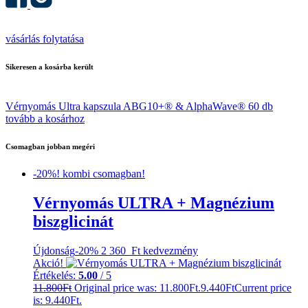
vásárlás folytatása
Sikeresen a kosárba került
Vérnyomás Ultra kapszula ABG10+® & AlphaWave® 60 db
tovább a kosárhoz
Csomagban jobban megéri
-20%! kombi csomagban!
Vérnyomás ULTRA + Magnézium
biszglicinát
Újdonság
-20%
2 360 Ft
kedvezmény
Akció!
Értékelés:
5.00
/ 5
11.800
Ft
Original price was: 11.800Ft.
9.440
Ft
Current price
is: 9.440Ft.