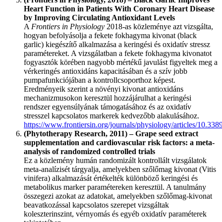
Heart Function in Patients With Coronary Heart Disease
by Improving Circulating Antioxidant Levels
A
Frontiers in Physiology
2018-as közleménye azt vizsgálta,
hogyan befolyásolja a fekete fokhagyma kivonat (black
garlic) kiegészítő alkalmazása a keringési és oxidatív stressz
paramétereket. A vizsgálatban a fekete fokhagyma kivonatot
fogyasztók körében nagyobb mértékű javulást figyeltek meg a
vérkeringés antioxidáns kapacitásában és a szív jobb
pumpafunkciójában a kontrollcsoporthoz képest.
Eredményeik szerint a növényi kivonat antioxidáns
mechanizmusokon keresztül hozzájárulhat a keringési
rendszer egyensúlyának támogatásához és az oxidatív
stresszel kapcsolatos markerek kedvezőbb alakulásához.
https://www.frontiersin.org/journals/physiology/articles/10.33
(Phytotherapy Research, 2011) – Grape seed extract
supplementation and cardiovascular risk factors: a meta-
analysis of randomized controlled trials
Ez a közlemény humán randomizált kontrollált vizsgálatok
meta-analízisét tárgyalja, amelyekben szőlőmag kivonat (Vitis
vinifera) alkalmazását értékelték különböző keringési és
metabolikus marker paramétereken keresztül. A tanulmány
összegezi azokat az adatokat, amelyekben szőlőmag-kivonat
beavatkozással kapcsolatos szerepet vizsgáltak
koleszterinszint, vérnyomás és egyéb oxidatív paraméterek