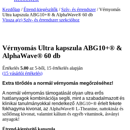
Kezdőlap
/
Étrend-kiegészítők
/
Szív- és érrendszer
/ Vérnyomás
Ultra kapszula ABG10+® & AlphaWave® 60 db
Vissza a(z) Szív- és érrendszer szekcióhoz
Vérnyomás Ultra kapszula ABG10+® &
AlphaWave® 60 db
Értékelés
5.00
az 5-ből,
15
értékelés alapján
(
15
vásárlói értékelés)
Extra törődés a normál vérnyomás megőrzéséhez!
A normál vérnyomás támogatását olyan ultra erős
hatóanyagok kombinációja segíti, mint a szabadalmazott és
klinikai tanulmányokkal rendelkező
ABG10+®
érlelt fekete
fokhagyma kivonat, az
AlphaWave® L-Theanine, nattokináz és
szőlőmag kivonat, valamint kálium és egyéb vitaminok, ásványi
anyagok!
Étrend-kiegészítő kapszula