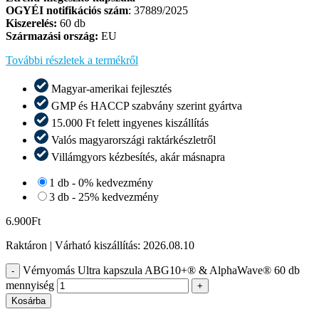
OGYÉI notifikációs szám
: 37889/2025
Kiszerelés:
60 db
Származási ország:
EU
További részletek a termékről
Magyar-amerikai fejlesztés
GMP és HACCP szabvány szerint gyártva
15.000 Ft felett ingyenes kiszállítás
Valós magyarországi raktárkészletről​
Villámgyors kézbesítés, akár másnapra​
1 db - 0% kedvezmény
3 db - 25% kedvezmény
6.900
Ft
Raktáron
| Várható kiszállítás:
2026.08.10
Vérnyomás Ultra kapszula ABG10+® & AlphaWave® 60 db
-
mennyiség
+
Kosárba