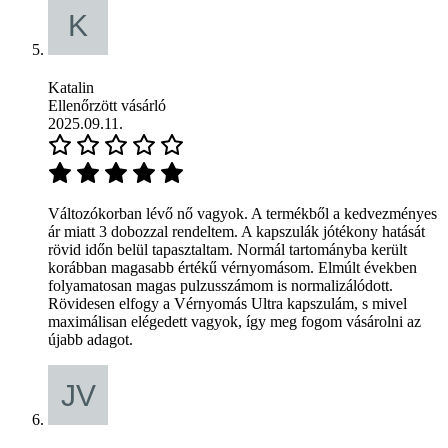
Katalin
Ellenőrzött vásárló
2025.09.11.
Változókorban lévő nő vagyok. A termékből a kedvezményes
ár miatt 3 dobozzal rendeltem. A kapszulák jótékony hatását
rövid időn belül tapasztaltam. Normál tartományba került
korábban magasabb értékű vérnyomásom. Elmúlt években
folyamatosan magas pulzusszámom is normalizálódott.
Rövidesen elfogy a Vérnyomás Ultra kapszulám, s mivel
maximálisan elégedett vagyok, így meg fogom vásárolni az
újabb adagot.