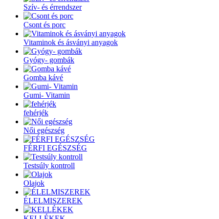
Szív- és érrendszer
Csont és porc
Vitaminok és ásványi anyagok
Gyógy- gombák
Gomba kávé
Gumi- Vitamin
fehérjék
Női egészség
FÉRFI EGÉSZSÉG
Testsúly kontroll
Olajok
ÉLELMISZEREK
KELLÉKEK