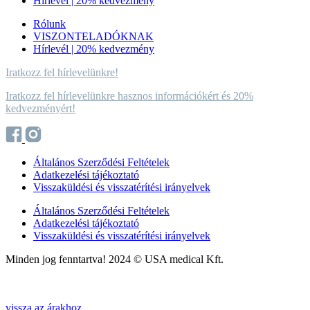
Hírlevél | 20% kedvezmény
Rólunk
VISZONTELADÓKNAK
Hírlevél | 20% kedvezmény
Iratkozz fel hírlevelünkre!
Iratkozz fel hírlevelünkre hasznos információkért és 20%
kedvezményért!
Általános Szerződési Feltételek
Adatkezelési tájékoztató
Visszaküldési és visszatérítési irányelvek
Általános Szerződési Feltételek
Adatkezelési tájékoztató
Visszaküldési és visszatérítési irányelvek
Minden jog fenntartva! 2024 © USA medical Kft.
Web by The Logic Method
Web by
The Logic Method
vissza az árakhoz