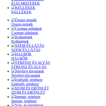
ÉLELMISZEREK
KELLÉKEK
Összes termék
Csomag ajánlatok
Kollagének
SZEM ÉS LÁTÁS
HAJ-BŐR
STRESSZ ÉS ALVÁS
Növényi kivonatok
Emésztő- rendszer
IZOM ÉS ERŐNLÉT
Immun- rendszer