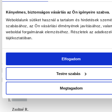
Vérnyomás Ultra kapszula ABG10+® & AlphaWave® 60 db
termékről 15 értékelés
Kényelmes, biztonságos vásárlás az Ön igényeire szabva.
5,0
Weboldalunk sütiket használ a tartalom és hirdetések szemé
szabásához, az Ön vásárlási élményének javításához, valam
15 vélemények alapján
weboldal forgalmának elemzéséhez. Részletek az adatkezel
5 csillag
100
100%
tájékoztatóban.
4 csillag
0%
3 csillag
0%
2 csillag
0%
Elfogadom
1 csillag
0%
Keresés
Testre szabás
1-10 of 15 reviews
Megtagadom
Zsoltné R.