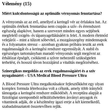
Vélemény (15)
Miért kulcsfontosságú az optimális vérnyomás fenntartása?
A vérnyomás az az erő, amellyel a keringő vér az érfalakra hat. Az
optimális értékek fenntartása nem csupán a szív- és érrendszeri
egészség alapköve, hanem a szervezet minden egyes sejtjének
megfelelő oxigén- és tápanyagellátásáért is felel. A modern életmód
velejárói – mint a túlzott sóbevitel, a mozgásszegény mindennapok
és a folyamatos stressz – azonban gyakran próbára teszik az erek
rugalmasságát és a keringési rendszer egyensúlyát. A stabil és
egészséges tartományban maradó vérnyomás segít megóvni az
érhálózat épségét, csökkenti a szívre nehezedő szükségtelen
terhelést, és hosszú távon hozzájárul a vitalitás megőrzéséhez.
Szinergikus megoldás az erek rugalmasságáért és a szív
nyugalmáért – USA Medical Blood Pressure Ultra
A Blood Pressure Ultra megalkotásakor fejlesztőkként egy olyan
komplex formula létrehozása volt a célunk, amely több irányból
támogatja a keringési rendszer működését. A receptúra alapját a
fiziológiai szempontból nélkülözhetetlen ásványi anyagok és
vitaminok adják, de a készítmény igazi ereje a két kiemelkedő,
szabadalmaztatott összetevőben rejlik.