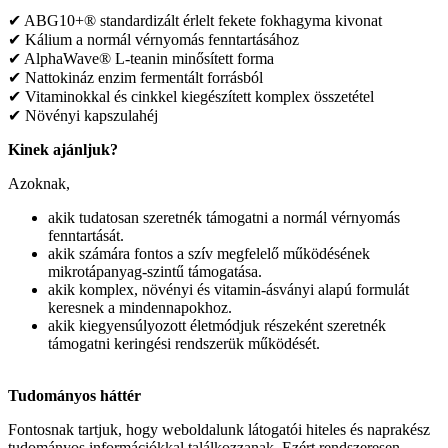
✔ ABG10+® standardizált érlelt fekete fokhagyma kivonat
✔ Kálium a normál vérnyomás fenntartásához
✔ AlphaWave® L-teanin minősített forma
✔ Nattokináz enzim fermentált forrásból
✔ Vitaminokkal és cinkkel kiegészített komplex összetétel
✔ Növényi kapszulahéj
Kinek ajánljuk?
Azoknak,
akik tudatosan szeretnék támogatni a normál vérnyomás
fenntartását.
akik számára fontos a szív megfelelő működésének
mikrotápanyag-szintű támogatása.
akik komplex, növényi és vitamin-ásványi alapú formulát
keresnek a mindennapokhoz.
akik kiegyensúlyozott életmódjuk részeként szeretnék
támogatni keringési rendszerük működését.
Tudományos háttér
Fontosnak tartjuk, hogy weboldalunk látogatói hiteles és naprakész
tudományos információkkal találkozzanak. Ezért rendszeresen