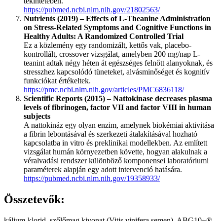
tekintetében.
https://pubmed.ncbi.nlm.nih.gov/21802563/
Nutrients (2019) – Effects of L-Theanine Administration
on Stress-Related Symptoms and Cognitive Functions in
Healthy Adults: A Randomized Controlled Trial
Ez a közlemény egy randomizált, kettős vak, placebo-
kontrollált, crossover vizsgálat, amelyben 200 mg/nap L-
teanint adtak négy héten át egészséges felnőtt alanyoknak, és
stresszhez kapcsolódó tüneteket, alvásminőséget és kognitív
funkciókat értékeltek.
https://pmc.ncbi.nlm.nih.gov/articles/PMC6836118/
Scientific Reports (2015) – Nattokinase decreases plasma
levels of fibrinogen, factor VII and factor VIII in human
subjects
A nattokináz egy olyan enzim, amelynek biokémiai aktivitása
a fibrin lebontásával és szerkezeti átalakításával hozható
kapcsolatba in vitro és preklinikai modellekben. Az említett
vizsgálat humán környezetben követte, hogyan alakulnak a
véralvadási rendszer különböző komponensei laboratóriumi
paraméterek alapján egy adott intervenció hatására.
https://pubmed.ncbi.nlm.nih.gov/19358933/
Összetevők:
kálium-klorid, szőlőmag kivonat (Vitis vinifera semen), ABG10+®