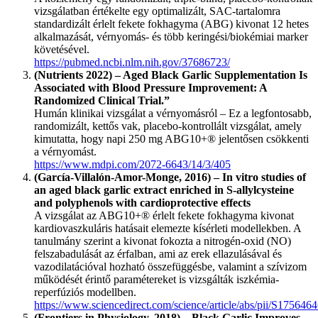
vizsgálatban értékelte egy optimalizált, SAC-tartalomra
standardizált érlelt fekete fokhagyma (ABG) kivonat 12 hetes
alkalmazását, vérnyomás- és több keringési/biokémiai marker
követésével.
https://pubmed.ncbi.nlm.nih.gov/37686723/
(Nutrients 2022) – Aged Black Garlic Supplementation Is
Associated with Blood Pressure Improvement: A
Randomized Clinical Trial.”
Humán klinikai vizsgálat a vérnyomásról – Ez a legfontosabb,
randomizált, kettős vak, placebo-kontrollált vizsgálat, amely
kimutatta, hogy napi 250 mg ABG10+® jelentősen csökkenti
a vérnyomást.
https://www.mdpi.com/2072-6643/14/3/405
(García-Villalón-Amor-Monge, 2016) – In vitro studies of
an aged black garlic extract enriched in S-allylcysteine
and polyphenols with cardioprotective effects
A vizsgálat az ABG10+® érlelt fekete fokhagyma kivonat
kardiovaszkuláris hatásait elemezte kísérleti modellekben. A
tanulmány szerint a kivonat fokozta a nitrogén-oxid (NO)
felszabadulását az érfalban, ami az erek ellazulásával és
vazodilatációval hozható összefüggésbe, valamint a szívizom
működését érintő paramétereket is vizsgálták iszkémia-
reperfúziós modellben.
https://www.sciencedirect.com/science/article/abs/pii/S17564
(Frontiers in Physiology, 2018) – Black Garlic Improves