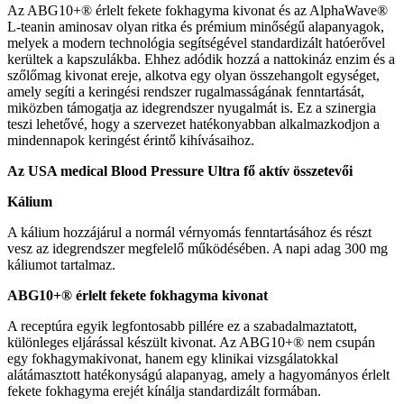
Az ABG10+® érlelt fekete fokhagyma kivonat és az AlphaWave®
L-teanin aminosav olyan ritka és prémium minőségű alapanyagok,
melyek a modern technológia segítségével standardizált hatóerővel
kerültek a kapszulákba. Ehhez adódik hozzá a nattokináz enzim és a
szőlőmag kivonat ereje, alkotva egy olyan összehangolt egységet,
amely segíti a keringési rendszer rugalmasságának fenntartását,
miközben támogatja az idegrendszer nyugalmát is. Ez a szinergia
teszi lehetővé, hogy a szervezet hatékonyabban alkalmazkodjon a
mindennapok keringést érintő kihívásaihoz.
Az USA medical Blood Pressure Ultra fő aktív összetevői
Kálium
A kálium hozzájárul a normál vérnyomás fenntartásához és részt
vesz az idegrendszer megfelelő működésében. A napi adag 300 mg
káliumot tartalmaz.
ABG10+® érlelt fekete fokhagyma kivonat
A receptúra egyik legfontosabb pillére ez a szabadalmaztatott,
különleges eljárással készült kivonat. Az ABG10+® nem csupán
egy fokhagymakivonat, hanem egy klinikai vizsgálatokkal
alátámasztott hatékonyságú alapanyag, amely a hagyományos érlelt
fekete fokhagyma erejét kínálja standardizált formában.