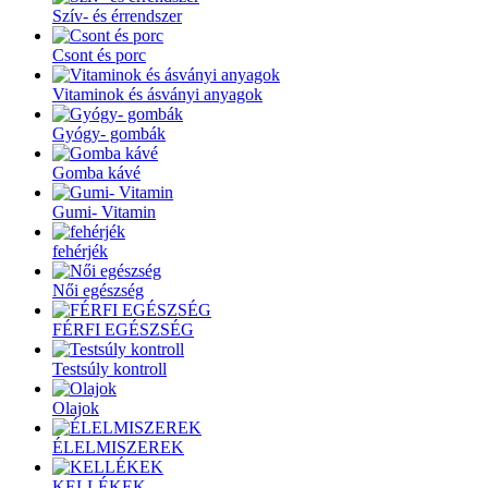
Szív- és érrendszer
Csont és porc
Vitaminok és ásványi anyagok
Gyógy- gombák
Gomba kávé
Gumi- Vitamin
fehérjék
Női egészség
FÉRFI EGÉSZSÉG
Testsúly kontroll
Olajok
ÉLELMISZEREK
KELLÉKEK