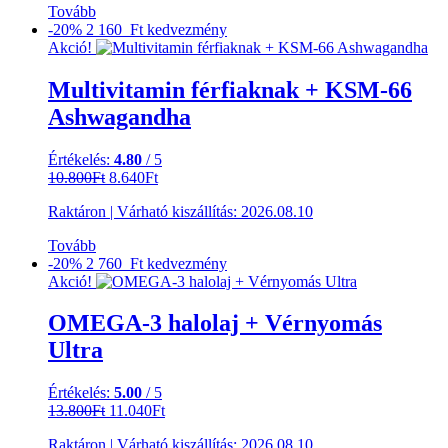
Tovább
-20%
2 160 Ft
kedvezmény
Akció!
Multivitamin férfiaknak + KSM-66
Ashwagandha
Értékelés:
4.80
/ 5
Original
Current
10.800
Ft
8.640
Ft
price
price
Raktáron
|
Várható kiszállítás:
2026.08.10
was:
is:
10.800Ft.
8.640Ft.
Tovább
-20%
2 760 Ft
kedvezmény
Akció!
OMEGA-3 halolaj + Vérnyomás
Ultra
Értékelés:
5.00
/ 5
Original
Current
13.800
Ft
11.040
Ft
price
price
Raktáron
|
Várható kiszállítás:
2026.08.10
was:
is: