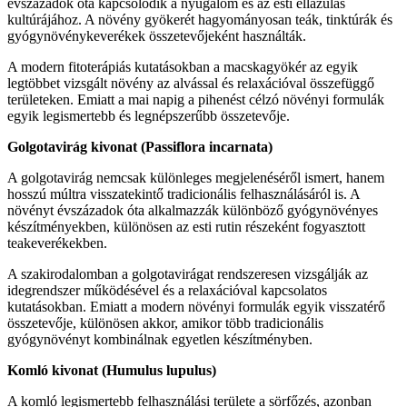
évszázadok óta kapcsolódik a nyugalom és az esti ellazulás
kultúrájához. A növény gyökerét hagyományosan teák, tinktúrák és
gyógynövénykeverékek összetevőjeként használták.
A modern fitoterápiás kutatásokban a macskagyökér az egyik
legtöbbet vizsgált növény az alvással és relaxációval összefüggő
területeken. Emiatt a mai napig a pihenést célzó növényi formulák
egyik legismertebb és legnépszerűbb összetevője.
Golgotavirág kivonat (Passiflora incarnata)
A golgotavirág nemcsak különleges megjelenéséről ismert, hanem
hosszú múltra visszatekintő tradicionális felhasználásáról is. A
növényt évszázadok óta alkalmazzák különböző gyógynövényes
készítményekben, különösen az esti rutin részeként fogyasztott
teakeverékekben.
A szakirodalomban a golgotavirágat rendszeresen vizsgálják az
idegrendszer működésével és a relaxációval kapcsolatos
kutatásokban. Emiatt a modern növényi formulák egyik visszatérő
összetevője, különösen akkor, amikor több tradicionális
gyógynövényt kombinálnak egyetlen készítményben.
Komló kivonat (Humulus lupulus)
A komló legismertebb felhasználási területe a sörfőzés, azonban