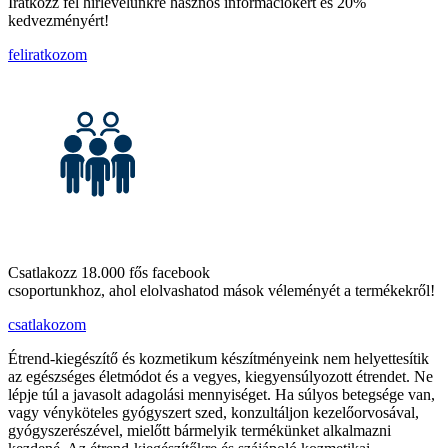
Iratkozz fel hírlevelünkre hasznos információkért és 20%
kedvezményért!
feliratkozom
Csatlakozz 18.000 fős facebook
csoportunkhoz, ahol elolvashatod mások véleményét a termékekről!
csatlakozom
Étrend-kiegészítő és kozmetikum készítményeink nem helyettesítik
az egészséges életmódot és a vegyes, kiegyensúlyozott étrendet. Ne
lépje túl a javasolt adagolási mennyiséget. Ha súlyos betegsége van,
vagy vényköteles gyógyszert szed, konzultáljon kezelőorvosával,
gyógyszerészével, mielőtt bármelyik termékünket alkalmazni