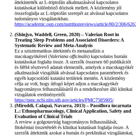
áttekintették az L-triptofán alkalmazásával kapcsolatos
kutatásokat különböző dózisok mellett. A közlemény jól
összefoglalja az L-triptofán szerepét az alvással kapcsolatos
tudományos vizsgálatokban.
https://academic.oup.com/nutritionreviews/article/80/2/306/62
(Shinjyo, Waddell, Green, 2020) – Valerian Root in
Treating Sleep Problems and Associated Disorders: A
Systematic Review and Meta-Analysis
Ez a szisztematikus áttekintés és metaanalízis a
macskagyökérrel (
Valeriana officinalis
) kapcsolatos humán
kutatásokat foglalta össze. A szerzők összesen 60 publikációt
és 6894 résztvevő adatait elemezték, amelyek a macskagyökér
alkalmazását vizsgálták alvással kapcsolatos paraméterek és
egyéb kapcsolódó kutatási területek mentén. A közlemény
célja az volt, hogy átfogó képet adjon a macskagyökér
hagyományos felhasználásáról és a rendelkezésre álló klinikai
vizsgálatok eredményeiről.
https://pmc.ncbi.nlm.nih.gov/articles/PMC7585905/
(Miroddi, Calapai, Navarra, 2013) – Passiflora incarnata
L.: Ethnopharmacology, Clinical Application, Safety and
Evaluation of Clinical Trials
A review a golgotavirág hagyományos felhasználását,
fitokémiai összetételét és klinikai kutatásait foglalja össze. A
szerzők áttekintik azokat a humán és preklinikai vizsgálatokat,