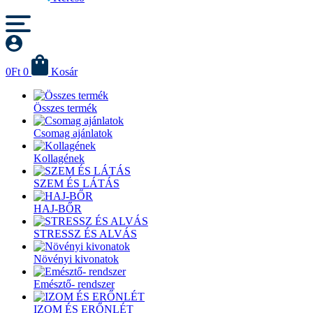
0
Ft
0
Kosár
Összes termék
Csomag ajánlatok
Kollagének
SZEM ÉS LÁTÁS
HAJ-BŐR
STRESSZ ÉS ALVÁS
Növényi kivonatok
Emésztő- rendszer
IZOM ÉS ERŐNLÉT