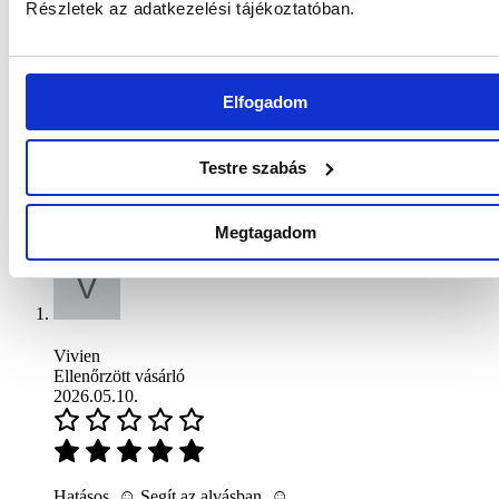
Részletek az adatkezelési tájékoztatóban.
4 vélemények alapján
5 csillag
75
75%
4 csillag
25
25%
3 csillag
0%
Elfogadom
2 csillag
0%
1 csillag
0%
Testre szabás
Keresés
1-4 of 4 reviews
Megtagadom
Vivien
Ellenőrzött vásárló
2026.05.10.
Hatásos. ☺️ Segít az alvásban. ☺️