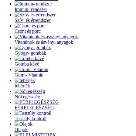
Immun- rendszer
Szív- és érrendszer
Csont és porc
Vitaminok és ásványi anyagok
Gyógy- gombák
Gomba kávé
Gumi- Vitamin
fehérjék
Női egészség
FÉRFI EGÉSZSÉG
Testsúly kontroll
Olajok