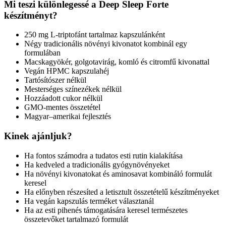
Mi teszi különlegessé a Deep Sleep Forte
készítményt?
250 mg L-triptofánt tartalmaz kapszulánként
Négy tradicionális növényi kivonatot kombinál egy
formulában
Macskagyökér, golgotavirág, komló és citromfű kivonattal
Vegán HPMC kapszulahéj
Tartósítószer nélkül
Mesterséges színezékek nélkül
Hozzáadott cukor nélkül
GMO-mentes összetétel
Magyar–amerikai fejlesztés
Kinek ajánljuk?
Ha fontos számodra a tudatos esti rutin kialakítása
Ha kedveled a tradicionális gyógynövényeket
Ha növényi kivonatokat és aminosavat kombináló formulát
keresel
Ha előnyben részesíted a letisztult összetételű készítményeket
Ha vegán kapszulás terméket választanál
Ha az esti pihenés támogatására keresel természetes
összetevőket tartalmazó formulát