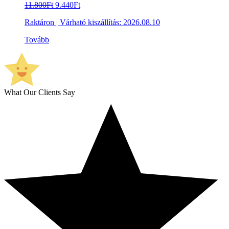
Original
Current
11.800
Ft
9.440
Ft
price
price
Raktáron
|
Várható kiszállítás:
2026.08.10
was:
is:
11.800Ft.
9.440Ft.
Tovább
What Our Clients Say