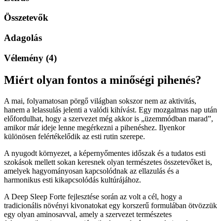
kapszula
60
Összetevők
db
mennyiség
Adagolás
Vélemény (4)
Miért olyan fontos a minőségi pihenés?
A mai, folyamatosan pörgő világban sokszor nem az aktivitás,
hanem a lelassulás jelenti a valódi kihívást. Egy mozgalmas nap után
előfordulhat, hogy a szervezet még akkor is „üzemmódban marad”,
amikor már ideje lenne megérkezni a pihenéshez. Ilyenkor
különösen felértékelődik az esti rutin szerepe.
A nyugodt környezet, a képernyőmentes időszak és a tudatos esti
szokások mellett sokan keresnek olyan természetes összetevőket is,
amelyek hagyományosan kapcsolódnak az ellazulás és a
harmonikus esti kikapcsolódás kultúrájához.
A Deep Sleep Forte fejlesztése során az volt a cél, hogy a
tradicionális növényi kivonatokat egy korszerű formulában ötvözzük
egy olyan aminosavval, amely a szervezet természetes