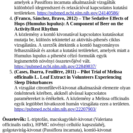
amelyek a Passiflora incarnata alkalmazását vizsgálták
különböző idegrendszeri és relaxációval kapcsolatos kutatási
területeken.
https://pubmed.ncbi.nlm.nih.gov/24140586/
(Franco, Sánchez, Bravo, 2012) – The Sedative Effects of
Hops (Humulus lupulus): A Component of Beer on the
Activity/Rest Rhythm
A közlemény a komló kivonatával kapcsolatos kutatásokat
mutatja be, különös tekintettel az aktivitás-pihenés ciklus
vizsgálatára. A szerzők áttekintik a komló hagyományos
felhasználását és azokat a kutatási területeket, amelyek miatt a
Humulus lupulus a pihenést célzó formulák egyik
legismertebb növényi összetevőjévé vált.
https://pubmed.ncbi.nlm.nih.gov/22849837/
(Cases, Ibarra, Feuillére, 2011) – Pilot Trial of Melissa
officinalis L. Leaf Extract in Volunteers Experiencing
Sleep Disturbances
A vizsgálat citromfűlevél-kivonat alkalmazását elemezte olyan
önkéntesek körében, akiknél alvással kapcsolatos
paramétereket is értékeltek. A közlemény a Melissa officinalis
egyik legtöbbet hivatkozott humán vizsgálata ezen a területen.
https://pubmed.ncbi.nlm.nih.gov/22207903/
Összetevők:
L-triptofán, macskagyökér-kivonat (Valeriana
officinalis radix), HPMC növényi cellulóz kapszulahéj,
golgotavirág-kivonat (Passiflora incarnata), komló-kivonat