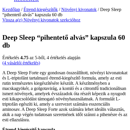
Kezdőlap
/
Étrend-kiegészítők
/
Növényi kivonatok
/ Deep Sleep
“pihentető alvás” kapszula 60 db
Vissza a(z) Növényi kivonatok szekcióhoz
Deep Sleep “pihentető alvás” kapszula 60
db
Értékelés
4.75
az 5-ből,
4
értékelés alapján
(
4
vásárlói értékelés)
A Deep Sleep Forte egy gondosan összeállított, növényi kivonatokat
és L-triptofánt tartalmazó étrend-kiegészítő formula, amely az esti
rutin természetes kiegészítésére készült. A készítményben a
macskagyökér, a golgotavirág, a komló és a citromfű tradicionálisan
ismert növények, amelyek évszázadok óta részét képezik a nyugodt
esti kikapcsolódást támogató növényhasználatnak. A formulát L-
triptofán egészíti ki, amely a szervezet számára esszenciális
aminosav. A Deep Sleep Forte azok számára lehet ideális választás,
akik a nap végén tudatosan szeretnének időt szánni a pihenésre és az
esti ellazulásra.
Étrend-kiegészítő kapszula