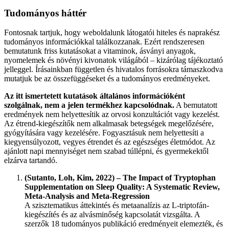
Tudományos háttér
Fontosnak tartjuk, hogy weboldalunk látogatói hiteles és naprakész
tudományos információkkal találkozzanak. Ezért rendszeresen
bemutatunk friss kutatásokat a vitaminok, ásványi anyagok,
nyomelemek és növényi kivonatok világából – kizárólag tájékoztató
jelleggel. Írásainkban független és hivatalos forrásokra támaszkodva
mutatjuk be az összefüggéseket és a tudományos eredményeket.
Az itt ismertetett kutatások általános információként
szolgálnak, nem a jelen termékhez kapcsolódnak.
A bemutatott
eredmények nem helyettesítik az orvosi konzultációt vagy kezelést.
Az étrend-kiegészítők nem alkalmasak betegségek megelőzésére,
gyógyítására vagy kezelésére. Fogyasztásuk nem helyettesíti a
kiegyensúlyozott, vegyes étrendet és az egészséges életmódot. Az
ajánlott napi mennyiséget nem szabad túllépni, és gyermekektől
elzárva tartandó.
(Sutanto, Loh, Kim, 2022) – The Impact of Tryptophan
Supplementation on Sleep Quality: A Systematic Review,
Meta-Analysis and Meta-Regression
A szisztematikus áttekintés és metaanalízis az L-triptofán-
kiegészítés és az alvásminőség kapcsolatát vizsgálta. A
szerzők 18 tudományos publikáció eredményeit elemezték, és