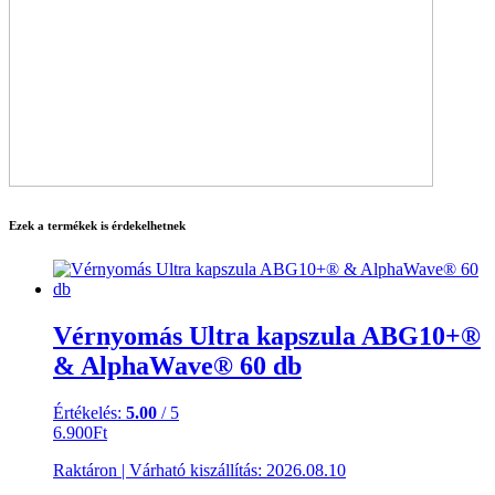
Ezek a termékek is érdekelhetnek
Vérnyomás Ultra kapszula ABG10+®
& AlphaWave® 60 db
Értékelés:
5.00
/ 5
6.900
Ft
Raktáron
|
Várható kiszállítás:
2026.08.10