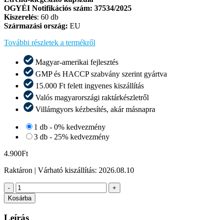
OGYÉI Notifikációs szám: 37534/2025
Kiszerelés
: 60 db
Származási ország:
EU
További részletek a termékről
Magyar-amerikai fejlesztés
GMP és HACCP szabvány szerint gyártva
15.000 Ft felett ingyenes kiszállítás
Valós magyarországi raktárkészletről​
Villámgyors kézbesítés, akár másnapra​
1 db - 0% kedvezmény
3 db - 25% kedvezmény
4.900
Ft
Raktáron
| Várható kiszállítás:
2026.08.10
Deep
-
+
Sleep
Kosárba
"pihentető
alvás"
Leírás