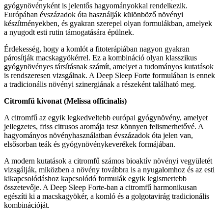
gyógynövényként is jelentős hagyományokkal rendelkezik.
Európában évszázadok óta használják különböző növényi
készítményekben, és gyakran szerepel olyan formulákban, amelyek
a nyugodt esti rutin támogatására épülnek.
Érdekesség, hogy a komlót a fitoterápiában nagyon gyakran
párosítják macskagyökérrel. Ez a kombináció olyan klasszikus
gyógynövényes társításnak számít, amelyet a tudományos kutatások
is rendszeresen vizsgálnak. A Deep Sleep Forte formulában is ennek
a tradicionális növényi szinergiának a részeként található meg.
Citromfű kivonat (Melissa officinalis)
A citromfű az egyik legkedveltebb európai gyógynövény, amelyet
jellegzetes, friss citrusos aromája tesz könnyen felismerhetővé. A
hagyományos növényhasználatban évszázadok óta jelen van,
elsősorban teák és gyógynövénykeverékek formájában.
A modern kutatások a citromfű számos bioaktív növényi vegyületét
vizsgálják, miközben a növény továbbra is a nyugalomhoz és az esti
kikapcsolódáshoz kapcsolódó formulák egyik legismertebb
összetevője. A Deep Sleep Forte-ban a citromfű harmonikusan
egészíti ki a macskagyökér, a komló és a golgotavirág tradicionális
kombinációját.