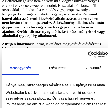
Az étrend-kiegészítő nem helyettesíti a kiegyensúlyozott vegyes
étrendet és az egészséges életmódot. Használat előtt konzultálj
orvosoddal, különösen ha várandós vagy, szoptatsz, súlyos
betegséged van vagy vényköteles gyógyszert szedsz.
Azonnal
hagyd abba az étrend-kiegészítő alkalmazását, amennyiben
nem kívánt tünetet tapasztalsz.
A készítmény alkalmazása után
gépjárművet vezetni vagy veszélyes gépeket kezelni nem
ajánlott. Kerülendő más nyugtató hatású készítményekkel vagy
alkohollal egyidejűleg alkalmazni.
Allergén információ:
halat, rákféléket, mogyorót és dióféléket is
feldolgozó üzemben készült.
GYERMEKEK ELŐL GONDOSAN ELZÁRVA
TARTANDÓ!
Beleegyezés
Részletek
A sütikről
Vásárlóink mondták
Kényelmes, biztonságos vásárlás az Ön igényeire szabva.
Deep Sleep "pihentető alvás" kapszula 60 db termékről 4 értékelés
4,8
Weboldalunk sütiket használ a tartalom és hirdetések
személyre szabásához, az Ön vásárlási élményének
javításához, valamint a weboldal forgalmának elemzéséhez.