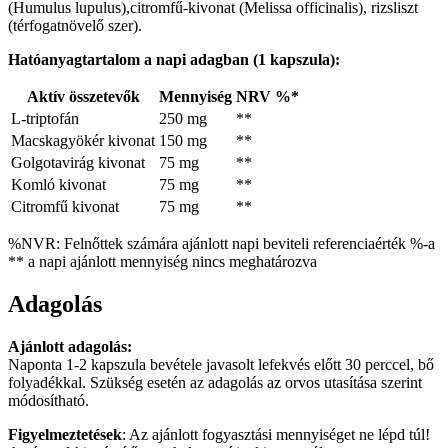
(Humulus lupulus),citromfű-kivonat (Melissa officinalis), rizsliszt
(térfogatnövelő szer).
Hatóanyagtartalom a napi adagban (1 kapszula):
Aktív összetevők
Mennyiség
NRV %*
L-triptofán
250 mg
**
Macskagyökér kivonat
150 mg
**
Golgotavirág kivonat
75 mg
**
Komló kivonat
75 mg
**
Citromfű kivonat
75 mg
**
%NVR: Felnőttek számára ajánlott napi beviteli referenciaérték %-a
** a napi ajánlott mennyiség nincs meghatározva
Adagolás
Ajánlott adagolás:
Naponta 1-2 kapszula bevétele javasolt lefekvés előtt 30 perccel, bő
folyadékkal. Szükség esetén az adagolás az orvos utasítása szerint
módosítható.
Figyelmeztetések
: Az ajánlott fogyasztási mennyiséget ne lépd túl!