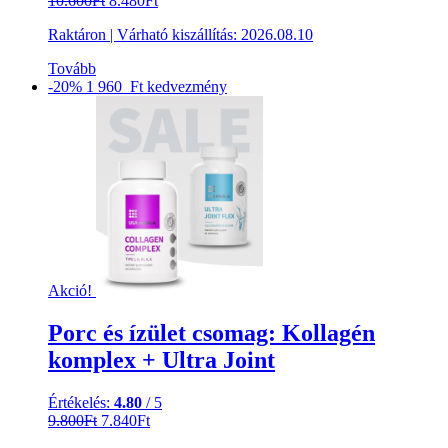
10.600
Ft
8.480
Ft
price
price
Raktáron
|
Várható kiszállítás:
2026.08.10
was:
is:
10.600Ft.
8.480Ft.
Tovább
-20%
1 960 Ft
kedvezmény
Akció!
Porc és ízület csomag: Kollagén
komplex + Ultra Joint
Értékelés:
4.80
/ 5
Original
Current
9.800
Ft
7.840
Ft
price
price