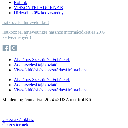
Rólunk
VISZONTELADÓKNAK
Hírlevél | 20% kedvezmény
Iratkozz fel hírlevelünkre!
Iratkozz fel hírlevelünkre hasznos információkért és 20%
kedvezményért!
Általános Szerződési Feltételek
Adatkezelési tájékoztató
Visszaküldési és visszatérítési irányelvek
Általános Szerződési Feltételek
Adatkezelési tájékoztató
Visszaküldési és visszatérítési irányelvek
Minden jog fenntartva! 2024 © USA medical Kft.
Web by The Logic Method
Web by
The Logic Method
vissza az árakhoz
Összes termék