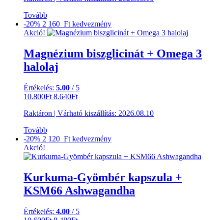
13.800Ft.
11.040Ft.
Tovább
-20%
2 160 Ft
kedvezmény
Akció!
Magnézium biszglicinát + Omega 3
halolaj
Értékelés:
5.00
/ 5
Original
Current
10.800
Ft
8.640
Ft
price
price
Raktáron
|
Várható kiszállítás:
2026.08.10
was:
is:
10.800Ft.
8.640Ft.
Tovább
-20%
2 120 Ft
kedvezmény
Akció!
Kurkuma-Gyömbér kapszula +
KSM66 Ashwagandha
Értékelés:
4.00
/ 5
Original
Current