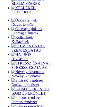
ÉLELMISZEREK
KELLÉKEK
Összes termék
Csomag ajánlatok
Kollagének
SZEM ÉS LÁTÁS
HAJ-BŐR
STRESSZ ÉS ALVÁS
Növényi kivonatok
Emésztő- rendszer
IZOM ÉS ERŐNLÉT
Immun- rendszer