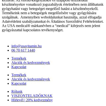
kezdené. Az étrend-kiegészítőkre és szájápoló kozmetikai
készítményekre vonatkozó jogszabályok értelmében nem állíthatunk
gyógyhatást vagy betegséget megelőző hatást a készítményekről.
Termékeink nem a betegségek megelőzésére vagy gyógyítására
szolgálnak. Amennyiben weboldalunkat használja, azzal elfogadja
Adatvédelmi szabályzatunkat és Általános Szerződési Feltételeinket.
Az USA medical® márkanévben a “medical” kifejezés nem jelent
gyógyászattal kapcsolatos tevékenységet.
info@usavitamin.hu
06 70 617 1440
Termékek
Akciók és kedvezmények
Kapcsolat
Termékek
Akciók és kedvezmények
Kapcsolat
Rólunk
VISZONTELADÓKNAK
Hírlevél | 20% kedvezmény