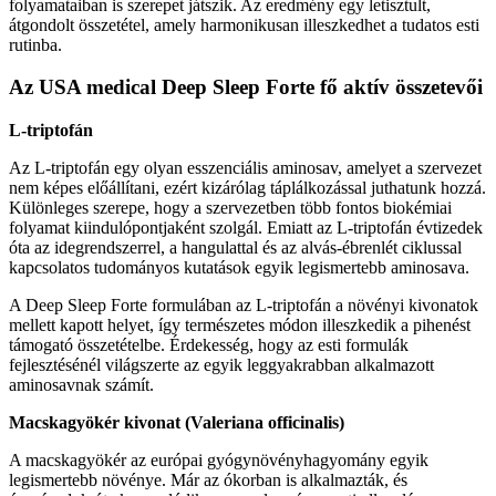
folyamataiban is szerepet játszik. Az eredmény egy letisztult,
átgondolt összetétel, amely harmonikusan illeszkedhet a tudatos esti
rutinba.
Az USA medical Deep Sleep Forte fő aktív összetevői
L-triptofán
Az L-triptofán egy olyan esszenciális aminosav, amelyet a szervezet
nem képes előállítani, ezért kizárólag táplálkozással juthatunk hozzá.
Különleges szerepe, hogy a szervezetben több fontos biokémiai
folyamat kiindulópontjaként szolgál. Emiatt az L-triptofán évtizedek
óta az idegrendszerrel, a hangulattal és az alvás-ébrenlét ciklussal
kapcsolatos tudományos kutatások egyik legismertebb aminosava.
A Deep Sleep Forte formulában az L-triptofán a növényi kivonatok
mellett kapott helyet, így természetes módon illeszkedik a pihenést
támogató összetételbe. Érdekesség, hogy az esti formulák
fejlesztésénél világszerte az egyik leggyakrabban alkalmazott
aminosavnak számít.
Macskagyökér kivonat (Valeriana officinalis)
A macskagyökér az európai gyógynövényhagyomány egyik
legismertebb növénye. Már az ókorban is alkalmazták, és