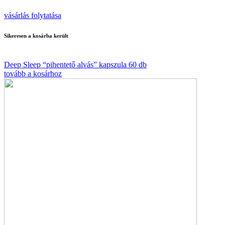
vásárlás folytatása
Sikeresen a kosárba került
Deep Sleep “pihentető alvás” kapszula 60 db
tovább a kosárhoz