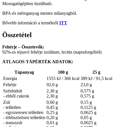
Mosogatógépben tisztítható.
BPA-és méreganyag mentes műanyagból.
Bővebb információ a termékről
ITT
Összetétel
Fehérje – Összetevők:
92%-os tejsavó fehérje izolátum, lecitin (napraforgóból)
ÁTLAGOS TÁPÉRTÉK ADATOK:
Tápanyag
100 g
25 g
Energia
1555 kJ / 366 kcal
389 kJ / 91,5 kcal
Fehérje
92,0 g
23,0 g
Szénhidrát
2,30 g
0,575 g
- ebből cukrok
2,30 g
0,575 g
Zsír
0,60 g
0,15 g
- telítetlen
0,45 g
0,1125 g
- egyszeresen telítetlen
0,25 g
0,0625 g
- többszörösen telítetlen
0,20 g
0,05 g
- transzzsír
0,01 g
0,0025 g