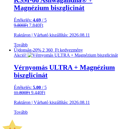
KSM-66 Ashwagandha® +
Magnézium biszglicinát
Értékelés:
4.69
/ 5
Original
Current
9.800
Ft
7.840
Ft
price
price
Raktáron
|
Várható kiszállítás:
2026.08.11
was:
is:
9.800Ft.
7.840Ft.
Tovább
Újdonság
-20%
2 360 Ft
kedvezmény
Akció!
Vérnyomás ULTRA + Magnézium
biszglicinát
Értékelés:
5.00
/ 5
Original
Current
11.800
Ft
9.440
Ft
price
price
Raktáron
|
Várható kiszállítás:
2026.08.11
was:
is:
11.800Ft.
9.440Ft.
Tovább