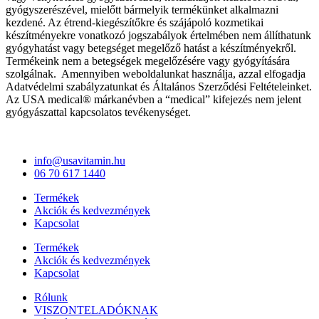
gyógyszerészével, mielőtt bármelyik termékünket alkalmazni
kezdené. Az étrend-kiegészítőkre és szájápoló kozmetikai
készítményekre vonatkozó jogszabályok értelmében nem állíthatunk
gyógyhatást vagy betegséget megelőző hatást a készítményekről.
Termékeink nem a betegségek megelőzésére vagy gyógyítására
szolgálnak. Amennyiben weboldalunkat használja, azzal elfogadja
Adatvédelmi szabályzatunkat és Általános Szerződési Feltételeinket.
Az USA medical® márkanévben a “medical” kifejezés nem jelent
gyógyászattal kapcsolatos tevékenységet.
info@usavitamin.hu
06 70 617 1440
Termékek
Akciók és kedvezmények
Kapcsolat
Termékek
Akciók és kedvezmények
Kapcsolat
Rólunk
VISZONTELADÓKNAK