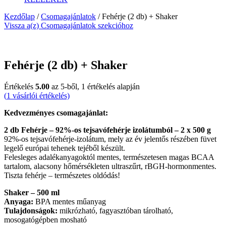
Kezdőlap
/
Csomagajánlatok
/ Fehérje (2 db) + Shaker
Vissza a(z) Csomagajánlatok szekcióhoz
Ingyenes kiszállítás
-15%
3 944 Ft
kedvezmény
Fehérje (2 db) + Shaker
Értékelés
5.00
az 5-ből,
1
értékelés alapján
(
1
vásárlói értékelés)
Kedvezményes csomagajánlat:
2 db Fehérje – 92%-os tejsavófehérje izolátumból – 2 x 500 g
92%-os tejsavófehérje-izolátum, mely az év jelentős részében füvet
legelő európai tehenek tejéből készült.
Felesleges adalékanyagoktól mentes, természetesen magas BCAA
tartalom, alacsony hőmérsékleten ultraszűrt, rBGH-hormonmentes.
Tiszta fehérje – természetes oldódás!
Shaker – 500 ml
Anyaga:
BPA mentes műanyag
Tulajdonságok:
mikrózható, fagyasztóban tárolható,
mosogatógépben mosható