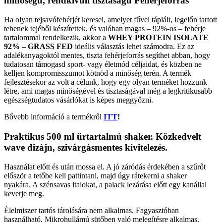
minőségű, rendkívüli tisztaságú Fehérjeforrás
Ha olyan tejsavófehérjét keresel, amelyet fűvel táplált, legelőn tartott
tehenek tejéből készítettek, és valóban magas – 92%-os – fehérje
tartalommal rendelkezik, akkor a
WHEY PROTEIN ISOLATE
92% – GRASS FED
ideális választás lehet számodra. Ez az
adalékanyagoktól mentes, tiszta fehérjeforrás segíthet abban, hogy
tudatosan támogasd sport- vagy életmód céljaidat, és közben ne
kelljen kompromisszumot kötnöd a minőség terén. A termék
fejlesztésekor az volt a célunk, hogy egy olyan terméket hozzunk
létre, ami magas minőségével és tisztaságával még a legkritikusabb
egészségtudatos vásárlókat is képes meggyőzni.
Bővebb információ a termékről
ITT
!
Praktikus 500 ml űrtartalmú shaker. Közkedvelt
wave dizájn, szivárgásmentes kivitelezés.
Használat előtt és után mossa el. A jó záródás érdekében a szűrőt
először a tetőbe kell pattintani, majd úgy rátekerni a shaker
nyakára. A szénsavas italokat, a palack lezárása előtt egy kanállal
keverje meg.
Élelmiszer tartós tárolására nem alkalmas. Fagyasztóban
használható. Mikrohullámú sütőben való melegítésre alkalmas.