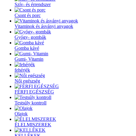
Szív- és érrendszer
Csont és porc
Vitaminok és ásványi anyagok
Gyógy- gombák
Gomba kávé
Gumi- Vitamin
fehérjék
Női egészség
FÉRFI EGÉSZSÉG
Testsúly kontroll
Olajok
ÉLELMISZEREK
KELLÉKEK