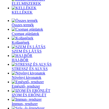
ÉLELMISZEREK
KELLÉKEK
Összes termék
Csomag ajánlatok
Kollagének
SZEM ÉS LÁTÁS
HAJ-BŐR
STRESSZ ÉS ALVÁS
Növényi kivonatok
Emésztő- rendszer
IZOM ÉS ERŐNLÉT
Immun- rendszer