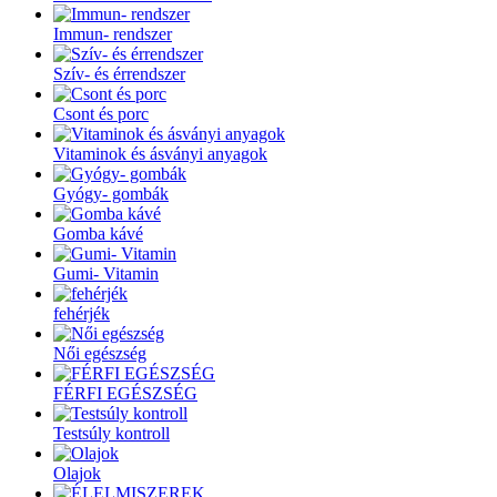
Immun- rendszer
Szív- és érrendszer
Csont és porc
Vitaminok és ásványi anyagok
Gyógy- gombák
Gomba kávé
Gumi- Vitamin
fehérjék
Női egészség
FÉRFI EGÉSZSÉG
Testsúly kontroll
Olajok