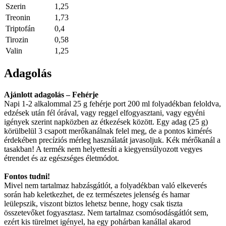
Szerin
1,25
Treonin
1,73
Triptofán
0,4
Tirozin
0,58
Valin
1,25
Adagolás
Ajánlott adagolás – Fehérje
Napi 1-2 alkalommal 25 g fehérje port 200 ml folyadékban feloldva,
edzések után fél órával, vagy reggel elfogyasztani, vagy egyéni
igények szerint napközben az étkezések között. Egy adag (25 g)
körülbelül 3 csapott merőkanálnak felel meg, de a pontos kimérés
érdekében precíziós mérleg használatát javasoljuk. Kék mérőkanál a
tasakban! A termék nem helyettesíti a kiegyensúlyozott vegyes
étrendet és az egészséges életmódot.
Fontos tudni!
Mivel nem tartalmaz habzásgátlót, a folyadékban való elkeverés
során hab keletkezhet, de ez természetes jelenség és hamar
leülepszik, viszont biztos lehetsz benne, hogy csak tiszta
összetevőket fogyasztasz. Nem tartalmaz csomósodásgátlót sem,
ezért kis türelmet igényel, ha egy pohárban kanállal akarod