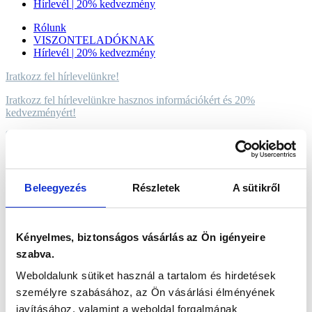
Hírlevél | 20% kedvezmény
Rólunk
VISZONTELADÓKNAK
Hírlevél | 20% kedvezmény
Iratkozz fel hírlevelünkre!
Iratkozz fel hírlevelünkre hasznos információkért és 20%
kedvezményért!
Általános Szerződési Feltételek
Adatkezelési tájékoztató
Beleegyezés
Részletek
A sütikről
Visszaküldési és visszatérítési irányelvek
Általános Szerződési Feltételek
Adatkezelési tájékoztató
Kényelmes, biztonságos vásárlás az Ön igényeire
Visszaküldési és visszatérítési irányelvek
szabva.
Minden jog fenntartva! 2024 © USA medical Kft.
Weboldalunk sütiket használ a tartalom és hirdetések
Web by The Logic Method
személyre szabásához, az Ön vásárlási élményének
Web by
The Logic Method
javításához, valamint a weboldal forgalmának