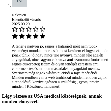
Névtelen
Ellenőrzött vásárló
2025.09.29.
A fehérje nagyon jó, sajnos a hatásáról még nem tudok
véleményt mondani mert csak most kezdtem el fogyasztani de
jónak tűnik, jó hogy nincs tele nyomva minden féle adalék
anyagokkal, nincs agyon cukrozva ami számomra fontos mert
sajnos cukorbeteg lettem és olyan fehérjét kerestem ami
cukormenetes és minden más adalék anyagoktól mentes.
Szerintem még fogok vásárolni ebből a fajta fehérjéből.
Minden rendben van a web-áruházzal minden rendben zajlik
a rendeléstől kezdve egészen a szállításig , gyors, precíz
minden ! Köszönett mindenért!
Légy részese az USA medical közösségnek, annak
minden előnyével!