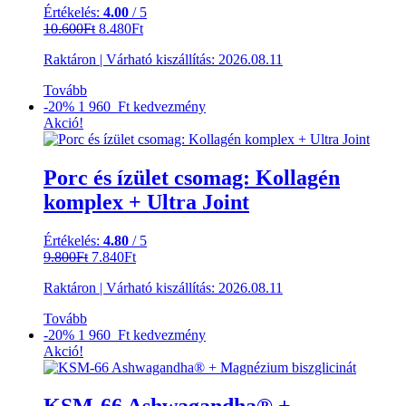
Értékelés:
4.00
/ 5
Original
Current
10.600
Ft
8.480
Ft
price
price
Raktáron
|
Várható kiszállítás:
2026.08.11
was:
is:
10.600Ft.
8.480Ft.
Tovább
-20%
1 960 Ft
kedvezmény
Akció!
Porc és ízület csomag: Kollagén
komplex + Ultra Joint
Értékelés:
4.80
/ 5
Original
Current
9.800
Ft
7.840
Ft
price
price
Raktáron
|
Várható kiszállítás:
2026.08.11
was:
is:
9.800Ft.
7.840Ft.
Tovább
-20%
1 960 Ft
kedvezmény
Akció!