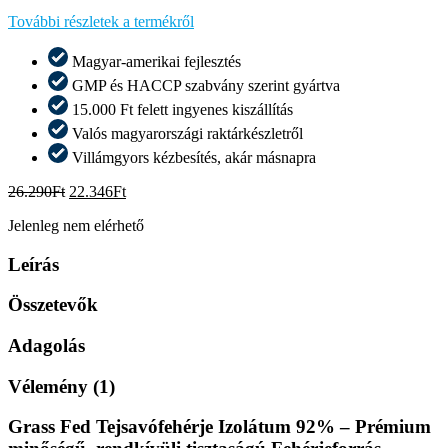
További részletek a termékről
Magyar-amerikai fejlesztés
GMP és HACCP szabvány szerint gyártva
15.000 Ft felett ingyenes kiszállítás
Valós magyarországi raktárkészletről​
Villámgyors kézbesítés, akár másnapra​
Original
Current
26.290
Ft
22.346
Ft
price
price
Jelenleg nem elérhető
was:
is:
26.290Ft.
22.346Ft.
Leírás
Összetevők
Adagolás
Vélemény (1)
Grass Fed Tejsavófehérje Izolátum 92% – Prémium