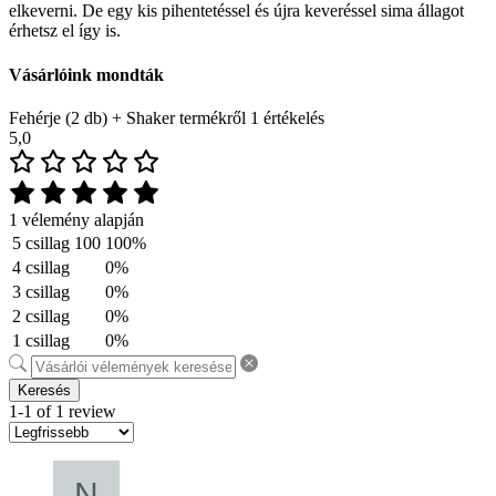
elkeverni. De egy kis pihentetéssel és újra keveréssel sima állagot
érhetsz el így is.
Vásárlóink mondták
Fehérje (2 db) + Shaker termékről 1 értékelés
5,0
1 vélemény alapján
5 csillag
100
100%
4 csillag
0%
3 csillag
0%
2 csillag
0%
1 csillag
0%
Keresés
1-1 of 1 review