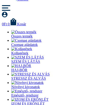
0
Ft
0
Kosár
Összes termék
Csomag ajánlatok
Kollagének
SZEM ÉS LÁTÁS
HAJ-BŐR
STRESSZ ÉS ALVÁS
Növényi kivonatok
Emésztő- rendszer
IZOM ÉS ERŐNLÉT