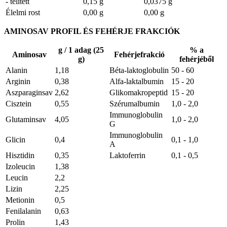
- telített
0,15 g
0,0375 g
Élelmi rost
0,00 g
0,00 g
AMINOSAV PROFIL ÉS FEHÉRJE FRAKCIÓK
g / 1 adag (25
% a
Aminosav
Fehérjefrakció
g)
fehérjéből
Alanin
1,18
Béta-laktoglobulin
50 - 60
Arginin
0,38
Alfa-laktalbumin
15 - 20
Aszparaginsav
2,62
Glikomakropeptid
15 - 20
Cisztein
0,55
Szérumalbumin
1,0 - 2,0
Immunoglobulin
Glutaminsav
4,05
1,0 - 2,0
G
Immunoglobulin
Glicin
0,4
0,1 - 1,0
A
Hisztidin
0,35
Laktoferrin
0,1 - 0,5
Izoleucin
1,38
Leucin
2,2
Lizin
2,25
Metionin
0,5
Fenilalanin
0,63
Prolin
1,43