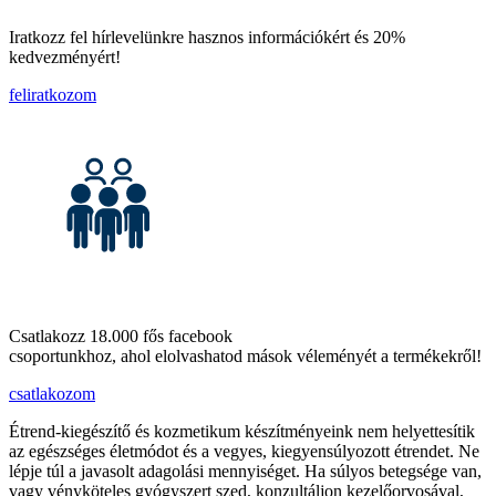
Iratkozz fel hírlevelünkre hasznos információkért és 20%
kedvezményért!
feliratkozom
Csatlakozz 18.000 fős facebook
csoportunkhoz, ahol elolvashatod mások véleményét a termékekről!
csatlakozom
Étrend-kiegészítő és kozmetikum készítményeink nem helyettesítik
az egészséges életmódot és a vegyes, kiegyensúlyozott étrendet. Ne
lépje túl a javasolt adagolási mennyiséget. Ha súlyos betegsége van,
vagy vényköteles gyógyszert szed, konzultáljon kezelőorvosával,