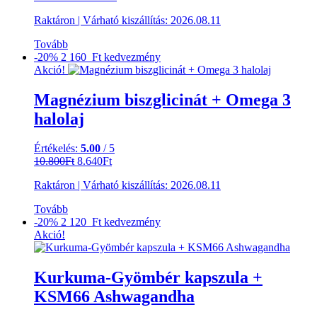
price
price
Raktáron
|
Várható kiszállítás:
2026.08.11
was:
is:
13.800Ft.
11.040Ft.
Tovább
-20%
2 160 Ft
kedvezmény
Akció!
Magnézium biszglicinát + Omega 3
halolaj
Értékelés:
5.00
/ 5
Original
Current
10.800
Ft
8.640
Ft
price
price
Raktáron
|
Várható kiszállítás:
2026.08.11
was:
is:
10.800Ft.
8.640Ft.
Tovább
-20%
2 120 Ft
kedvezmény
Akció!
Kurkuma-Gyömbér kapszula +
KSM66 Ashwagandha