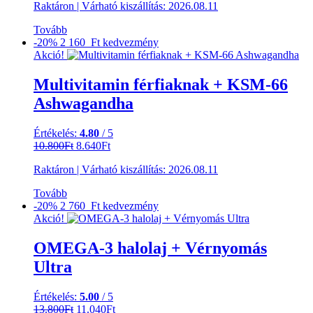
Raktáron
|
Várható kiszállítás:
2026.08.11
Tovább
-20%
2 160 Ft
kedvezmény
Akció!
Multivitamin férfiaknak + KSM-66
Ashwagandha
Értékelés:
4.80
/ 5
Original
Current
10.800
Ft
8.640
Ft
price
price
Raktáron
|
Várható kiszállítás:
2026.08.11
was:
is:
10.800Ft.
8.640Ft.
Tovább
-20%
2 760 Ft
kedvezmény
Akció!
OMEGA-3 halolaj + Vérnyomás
Ultra
Értékelés:
5.00
/ 5
Original
Current
13.800
Ft
11.040
Ft