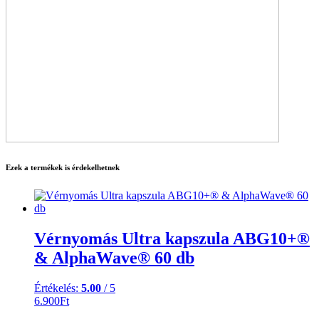
Ezek a termékek is érdekelhetnek
Vérnyomás Ultra kapszula ABG10+®
& AlphaWave® 60 db
Értékelés:
5.00
/ 5
6.900
Ft