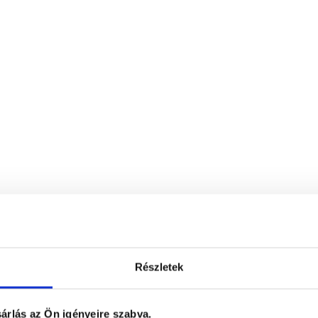
Részletek
árlás az Ön igényeire szabva.
hialuronnal, kollagénnel és biotinnal 60 db