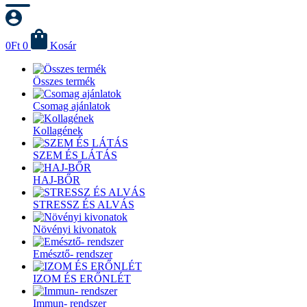
0
Ft
0
Kosár
Összes termék
Csomag ajánlatok
Kollagének
SZEM ÉS LÁTÁS
HAJ-BŐR
STRESSZ ÉS ALVÁS
Növényi kivonatok
Emésztő- rendszer
IZOM ÉS ERŐNLÉT
Immun- rendszer