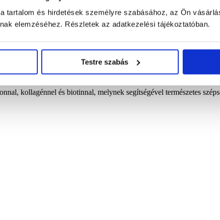
 a tartalom és hirdetések személyre szabásához, az Ön vásárlá
ának elemzéséhez. Részletek az adatkezelési tájékoztatóban.
el és biotinnal 60 db
Testre szabás
nnal, kollagénnel és biotinnal, melynek segítségével természetes széps