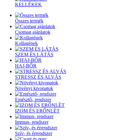
KELLÉKEK
Összes termék
Csomag ajánlatok
Kollagének
SZEM ÉS LÁTÁS
HAJ-BŐR
STRESSZ ÉS ALVÁS
Növényi kivonatok
Emésztő- rendszer
IZOM ÉS ERŐNLÉT
Immun- rendszer
Szív- és érrendszer