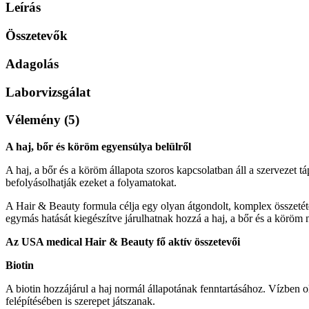
Leírás
Összetevők
Adagolás
Laborvizsgálat
Vélemény (5)
A haj, bőr és köröm egyensúlya belülről
A haj, a bőr és a köröm állapota szoros kapcsolatban áll a szervezet t
befolyásolhatják ezeket a folyamatokat.
A Hair & Beauty formula célja egy olyan átgondolt, komplex összetéte
egymás hatását kiegészítve járulhatnak hozzá a haj, a bőr és a köröm 
Az USA medical Hair & Beauty fő aktív összetevői
Biotin
A biotin hozzájárul a haj normál állapotának fenntartásához. Vízben 
felépítésében is szerepet játszanak.