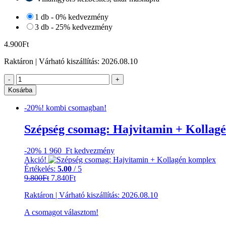
1 db - 0% kedvezmény
3 db - 25% kedvezmény
4.900
Ft
Raktáron
| Várható kiszállítás:
2026.08.10
Hajvitamin
-
+
kapszula
Kosárba
hialuronnal,
kollagénnel
-20%! kombi csomagban!
és
biotinnal
Szépség csomag: Hajvitamin + Kollag
60
db
-20%
1 960 Ft
kedvezmény
mennyiség
Akció!
Értékelés:
5.00
/ 5
Original
Current
9.800
Ft
7.840
Ft
price
price
Raktáron
|
Várható kiszállítás:
2026.08.10
was:
is:
9.800Ft.
7.840Ft.
A csomagot választom!