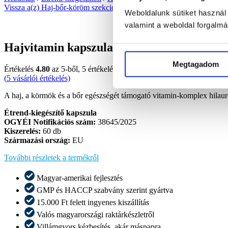
Vissza a(z) Haj-bőr-köröm szekcióhoz
Weboldalunk sütiket használ
valamint a weboldal forgalm
Hajvitamin kapszula hialuronnal, kollagénn
Megtagadom
Értékelés
4.80
az 5-ből,
5
értékelés alapján
(
5
vásárlói értékelés)
A haj, a körmök és a bőr egészségét támogató vitamin-komplex hilauro
Étrend-kiegészítő kapszula
OGYÉI Notifikációs szám:
38645/2025
Kiszerelés:
60 db
Származási ország:
EU
További részletek a termékről
Magyar-amerikai fejlesztés
GMP és HACCP szabvány szerint gyártva
15.000 Ft felett ingyenes kiszállítás
Valós magyarországi raktárkészletről​
Villámgyors kézbesítés, akár másnapra​