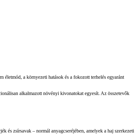
rn életmód, a környezeti hatások és a fokozott terhelés egyaránt
cionálisan alkalmazott növényi kivonatokat egyesít. Az összetevők
jék és zsírsavak – normál anyagcseréjében, amelyek a haj szerkezeti