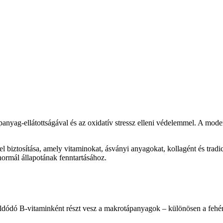
ápanyag-ellátottságával és az oxidatív stressz elleni védelemmel. A mode
l biztosítása, amely vitaminokat, ásványi anyagokat, kollagént és tradi
normál állapotának fenntartásához.
oldódó B-vitaminként részt vesz a makrotápanyagok – különösen a fehér