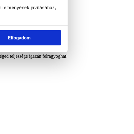
si élményének javításához,
Elfogadom
éged teljessége igazán felragyoghat!