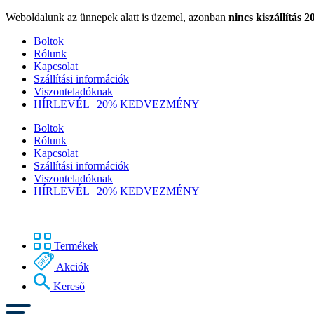
Weboldalunk az ünnepek alatt is üzemel, azonban
nincs kiszállítás 2
Boltok
Rólunk
Kapcsolat
Szállítási információk
Viszonteladóknak
HÍRLEVÉL | 20% KEDVEZMÉNY
Boltok
Rólunk
Kapcsolat
Szállítási információk
Viszonteladóknak
HÍRLEVÉL | 20% KEDVEZMÉNY
Termékek
Akciók
Kereső