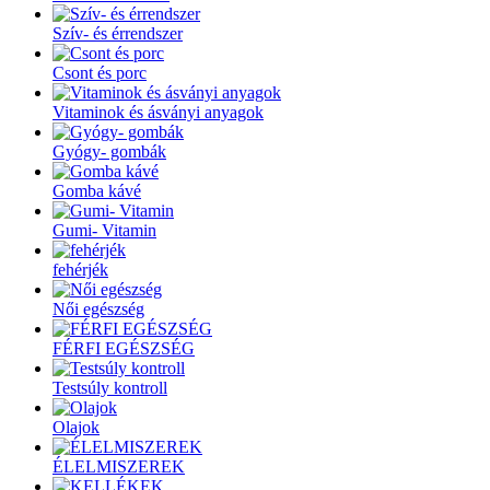
Szív- és érrendszer
Csont és porc
Vitaminok és ásványi anyagok
Gyógy- gombák
Gomba kávé
Gumi- Vitamin
fehérjék
Női egészség
FÉRFI EGÉSZSÉG
Testsúly kontroll
Olajok
ÉLELMISZEREK