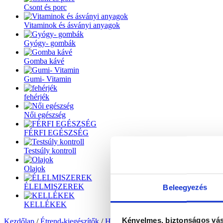
Csont és porc
Vitaminok és ásványi anyagok
Gyógy- gombák
Gomba kávé
Gumi- Vitamin
fehérjék
Női egészség
FÉRFI EGÉSZSÉG
Testsúly kontroll
Olajok
ÉLELMISZEREK
Beleegyezés
KELLÉKEK
Kényelmes, biztonságos vás
Kezdőlap
/
Étrend-kiegészítők
/
Haj-bőr-köröm
/ Hajvitamin kapszula 