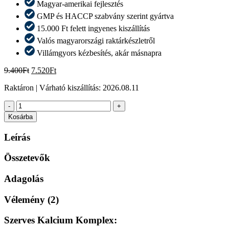
Magyar-amerikai fejlesztés
GMP és HACCP szabvány szerint gyártva
15.000 Ft felett ingyenes kiszállítás
Valós magyarországi raktárkészletről​
Villámgyors kézbesítés, akár másnapra​
Original
Current
9.400
Ft
7.520
Ft
price
price
Raktáron
| Várható kiszállítás:
2026.08.11
was:
is:
9.400Ft.
7.520Ft.
Kalcium
-
+
Komplex
Kosárba
+
Magnézium
Leírás
Komplex
mennyiség
Összetevők
Adagolás
Vélemény (2)
Szerves Kalcium Komplex: