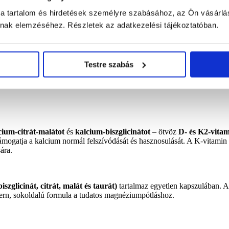
 a tartalom és hirdetések személyre szabásához, az Ön vásárlá
ának elemzéséhez. Részletek az adatkezelési tájékoztatóban.
Testre szabás
cium-citrát-malátot
és
kalcium-biszglicinátot
– ötvöz
D- és K2-vita
mogatja a kalcium normál felszívódását és hasznosulását. A K-vitamin 
ára.
biszglicinát, citrát, malát és taurát)
tartalmaz egyetlen kapszulában. 
ern, sokoldalú formula a tudatos magnéziumpótláshoz.