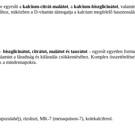
e egyesíti a
kalcium-citrát-malátot
, a
kalcium-biszglicinátot
, valami
sához, miközben a D-vitamin támogatja a kalcium megfelelő hasznosul
 –
biszglicinátot, citrátot, malátot és taurátot
– egyesít egyetlen form
amint a fáradtság és kifáradás csökkentéséhez. Komplex összetételének
ek a mindennapokra.
pszulahéj), rizsliszt, MK-7 (menaquinon-7), kolekalciferol.