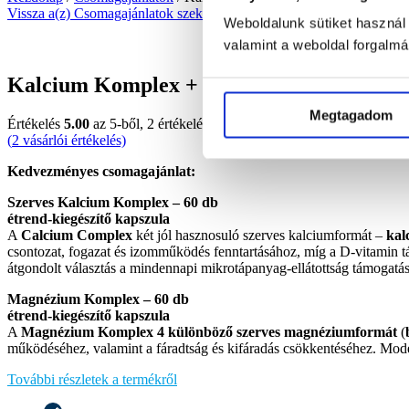
Vissza a(z) Csomagajánlatok szekcióhoz
Weboldalunk sütiket használ
-20%
1 880 Ft
kedvezmény
valamint a weboldal forgalm
Kalcium Komplex + Magnézium Komplex
Megtagadom
Értékelés
5.00
az 5-ből,
2
értékelés alapján
(
2
vásárlói értékelés)
Kedvezményes csomagajánlat:
Szerves Kalcium Komplex – 60 db
étrend-kiegészítő kapszula
A
Calcium Complex
két jól hasznosuló szerves kalciumformát –
kal
csontozat, fogazat és izomműködés fenntartásához, míg a D-vitamin tá
átgondolt választás a mindennapi mikrotápanyag-ellátottság támogatás
Magnézium Komplex
– 60 db
étrend-kiegészítő kapszula
A
Magnézium Komplex 4 különböző szerves magnéziumformát
(
működéséhez, valamint a fáradtság és kifáradás csökkentéséhez. Mod
További részletek a termékről