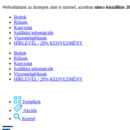
Weboldalunk az ünnepek alatt is üzemel, azonban
nincs kiszállítás 2
Boltok
Rólunk
Kapcsolat
Szállítási információk
Viszonteladóknak
HÍRLEVÉL | 20% KEDVEZMÉNY
Boltok
Rólunk
Kapcsolat
Szállítási információk
Viszonteladóknak
HÍRLEVÉL | 20% KEDVEZMÉNY
Termékek
Akciók
Kereső