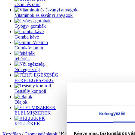
Csont és porc
Vitaminok és ásványi anyagok
Gyógy- gombák
Gomba kávé
Gumi- Vitamin
fehérjék
Női egészség
FÉRFI EGÉSZSÉG
Testsúly kontroll
Olajok
ÉLELMISZEREK
Beleegyezés
KELLÉKEK
Kényelmes, biztonságos vás
Kezdőlap
/
Csomagajánlatok
/ Kalcium Komplex + Magnézium Kom