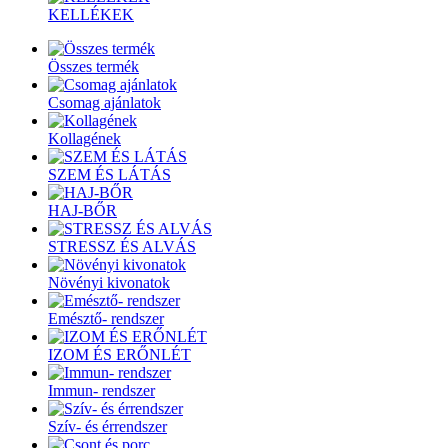
KELLÉKEK
Összes termék
Csomag ajánlatok
Kollagének
SZEM ÉS LÁTÁS
HAJ-BŐR
STRESSZ ÉS ALVÁS
Növényi kivonatok
Emésztő- rendszer
IZOM ÉS ERŐNLÉT
Immun- rendszer
Szív- és érrendszer