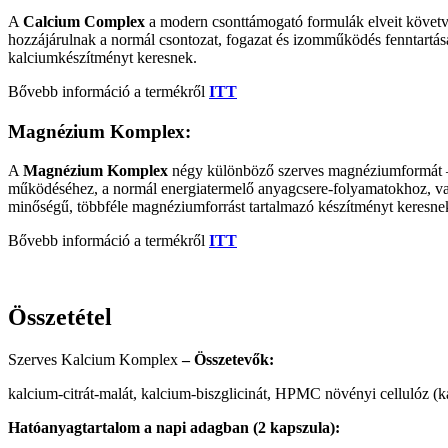
A
Calcium Complex
a modern csonttámogató formulák elveit követv
hozzájárulnak a normál csontozat, fogazat és izomműködés fenntartá
kalciumkészítményt keresnek.
Bővebb információ a termékről
ITT
Magnézium Komplex:
A
Magnézium Komplex
négy különböző szerves magnéziumformát
működéséhez, a normál energiatermelő anyagcsere-folyamatokhoz, val
minőségű, többféle magnéziumforrást tartalmazó készítményt keresn
Bővebb információ a termékről
ITT
Összetétel
Szerves Kalcium Komplex
– Összetevők:
kalcium-citrát-malát, kalcium-biszglicinát, HPMC növényi cellulóz (ka
Hatóanyagtartalom a napi adagban (2 kapszula):