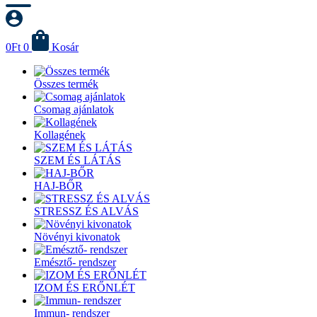
0
Ft
0
Kosár
Összes termék
Csomag ajánlatok
Kollagének
SZEM ÉS LÁTÁS
HAJ-BŐR
STRESSZ ÉS ALVÁS
Növényi kivonatok
Emésztő- rendszer
IZOM ÉS ERŐNLÉT
Immun- rendszer