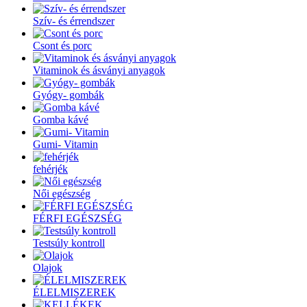
Szív- és érrendszer
Csont és porc
Vitaminok és ásványi anyagok
Gyógy- gombák
Gomba kávé
Gumi- Vitamin
fehérjék
Női egészség
FÉRFI EGÉSZSÉG
Testsúly kontroll
Olajok
ÉLELMISZEREK