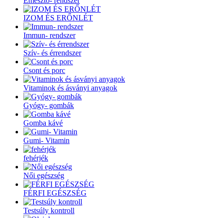
Emésztő- rendszer
IZOM ÉS ERŐNLÉT
Immun- rendszer
Szív- és érrendszer
Csont és porc
Vitaminok és ásványi anyagok
Gyógy- gombák
Gomba kávé
Gumi- Vitamin
fehérjék
Női egészség
FÉRFI EGÉSZSÉG
Testsúly kontroll