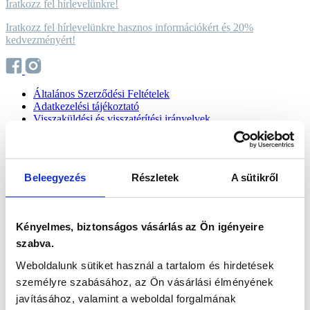
Iratkozz fel hírlevelünkre!
Iratkozz fel hírlevelünkre hasznos információkért és 20%
kedvezményért!
Általános Szerződési Feltételek
Adatkezelési tájékoztató
Visszaküldési és visszatérítési irányelvek
Általános Szerződési Feltételek
Adatkezelési tájékoztató
Visszaküldési és visszatérítési irányelvek
Beleegyezés
Részletek
A sütikről
Minden jog fenntartva! 2024 © USA medical Kft.
Web by The Logic Method
Kényelmes, biztonságos vásárlás az Ön igényeire
Web by
The Logic Method
vissza az árakhoz
szabva.
Összes termék
Weboldalunk sütiket használ a tartalom és hirdetések
Boltok
személyre szabásához, az Ön vásárlási élményének
Rólunk
javításához, valamint a weboldal forgalmának
Kapcsolat