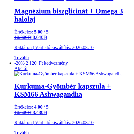
Magnézium biszglicinát + Omega 3
halolaj
Értékelés:
5.00
/ 5
Original
Current
10.800
Ft
8.640
Ft
price
price
Raktáron
|
Várható kiszállítás:
2026.08.10
was:
is:
10.800Ft.
8.640Ft.
Tovább
-20%
2 120 Ft
kedvezmény
Akció!
Kurkuma-Gyömbér kapszula +
KSM66 Ashwagandha
Értékelés:
4.00
/ 5
Original
Current
10.600
Ft
8.480
Ft
price
price
Raktáron
|
Várható kiszállítás:
2026.08.10
was:
is:
10.600Ft.
8.480Ft.
Tovább