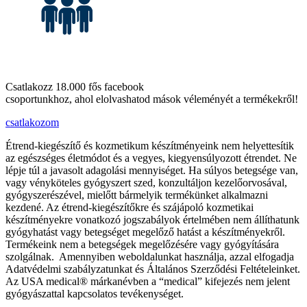
Csatlakozz 18.000 fős facebook
csoportunkhoz, ahol elolvashatod mások véleményét a termékekről!
csatlakozom
Étrend-kiegészítő és kozmetikum készítményeink nem helyettesítik
az egészséges életmódot és a vegyes, kiegyensúlyozott étrendet. Ne
lépje túl a javasolt adagolási mennyiséget. Ha súlyos betegsége van,
vagy vényköteles gyógyszert szed, konzultáljon kezelőorvosával,
gyógyszerészével, mielőtt bármelyik termékünket alkalmazni
kezdené. Az étrend-kiegészítőkre és szájápoló kozmetikai
készítményekre vonatkozó jogszabályok értelmében nem állíthatunk
gyógyhatást vagy betegséget megelőző hatást a készítményekről.
Termékeink nem a betegségek megelőzésére vagy gyógyítására
szolgálnak. Amennyiben weboldalunkat használja, azzal elfogadja
Adatvédelmi szabályzatunkat és Általános Szerződési Feltételeinket.
Az USA medical® márkanévben a “medical” kifejezés nem jelent
gyógyászattal kapcsolatos tevékenységet.