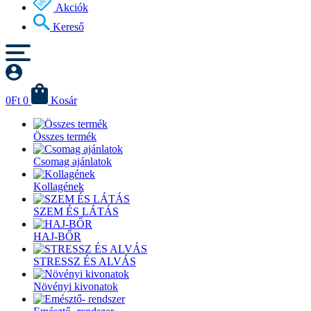
Akciók
Kereső
0
Ft
0
Kosár
Összes termék
Csomag ajánlatok
Kollagének
SZEM ÉS LÁTÁS
HAJ-BŐR
STRESSZ ÉS ALVÁS
Növényi kivonatok