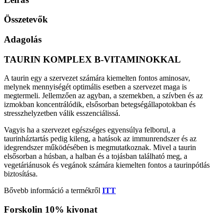
kapszula
+
Összetevők
Forskolin
10%
Adagolás
kivonat
mennyiség
TAURIN KOMPLEX B-VITAMINOKKAL
A taurin egy a szervezet számára kiemelten fontos aminosav,
melynek mennyiségét optimális esetben a szervezet maga is
megtermeli. Jellemzően az agyban, a szemekben, a szívben és az
izmokban koncentrálódik, elsősorban betegségállapotokban és
stresszhelyzetben válik esszenciálissá.
Vagyis ha a szervezet egészséges egyensúlya felborul, a
taurinháztartás pedig kileng, a hatások az immunrendszer és az
idegrendszer működésében is megmutatkoznak. Mivel a taurin
elsősorban a húsban, a halban és a tojásban található meg, a
vegetáriánusok és vegánok számára kiemelten fontos a taurinpótlás
biztosítása.
Bővebb információ a termékről
ITT
Forskolin 10% kivonat