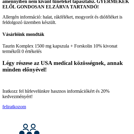
amennyiben nem kívánt tüneteket tapasztalsz. GYERMEKEK
ELŐL GONDOSAN ELZÁRVA TARTANDÓ!
Allergén információ: halat, rákféléket, mogyorót és dióféléket is
feldolgozó üzemben készült.
Vásárlóink mondták
Taurin Komplex 1500 mg kapszula + Forskolin 10% kivonat
termékről 0 értékelés
Légy részese az USA medical közösségnek, annak
minden előnyével!
Iratkozz fel hírlevelünkre hasznos információkért és 20%
kedvezményért!
feliratkozom