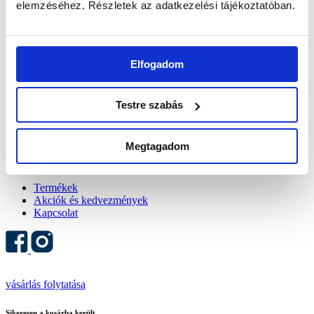
Szállítási információk
elemzéséhez. Részletek az adatkezelési tájékoztatóban.
Viszonteladóknak
HÍRLEVÉL | 20% KEDVEZMÉNY
Boltok
Elfogadom
Rólunk
Kapcsolat
Szállítási információk
Viszonteladóknak
Testre szabás
HÍRLEVÉL | 20% KEDVEZMÉNY
Termékek
Megtagadom
Akciók és kedvezmények
Kapcsolat
Termékek
Akciók és kedvezmények
Kapcsolat
vásárlás folytatása
Sikeresen a kosárba került