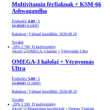
Multivitamin férfiaknak + KSM-66
Ashwagandha
Értékelés:
4.80
/ 5
Original
Current
10.800
Ft
8.640
Ft
price
price
Raktáron
|
Várható kiszállítás:
2026.08.10
was:
is:
10.800Ft.
8.640Ft.
Tovább
-20%
2 760 Ft
kedvezmény
Akció!
OMEGA-3 halolaj + Vérnyomás
Ultra
Értékelés:
5.00
/ 5
Original
Current
13.800
Ft
11.040
Ft
price
price
Raktáron
|
Várható kiszállítás:
2026.08.10
was:
is:
13.800Ft.
11.040Ft.
Tovább
-20%
2 160 Ft
kedvezmény
Akció!