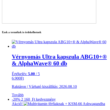
Ezek a termékek is érdekelhetnek
Vérnyomás Ultra kapszula ABG10+®
& AlphaWave® 60 db
Értékelés:
5.00
/ 5
6.900
Ft
Raktáron
|
Várható kiszállítás:
2026.08.10
Tovább
-20%
2 160 Ft
kedvezmény
Akció!