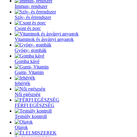
Immun- rendszer
Szív- és érrendszer
Csont és porc
Vitaminok és ásványi anyagok
Gyógy- gombák
Gomba kávé
Gumi- Vitamin
fehérjék
Női egészség
FÉRFI EGÉSZSÉG
Testsúly kontroll
Olajok