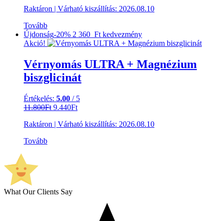
price
price
Raktáron
|
Várható kiszállítás:
2026.08.10
was:
is:
9.800Ft.
7.840Ft.
Tovább
Újdonság
-20%
2 360 Ft
kedvezmény
Akció!
Vérnyomás ULTRA + Magnézium
biszglicinát
Értékelés:
5.00
/ 5
Original
Current
11.800
Ft
9.440
Ft
price
price
Raktáron
|
Várható kiszállítás:
2026.08.10
was:
is:
11.800Ft.
9.440Ft.
Tovább
What Our Clients Say