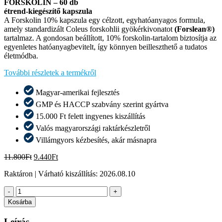
FORSKOLIN – 60 db
étrend-kiegészítő kapszula
A Forskolin 10% kapszula egy célzott, egyhatóanyagos formula,
amely standardizált Coleus forskohlii gyökérkivonatot
(Forslean®)
tartalmaz. A gondosan beállított, 10% forskolin-tartalom biztosítja az
egyenletes hatóanyagbevitelt, így könnyen beilleszthető a tudatos
életmódba.
További részletek a termékről
Magyar-amerikai fejlesztés
GMP és HACCP szabvány szerint gyártva
15.000 Ft felett ingyenes kiszállítás
Valós magyarországi raktárkészletről​
Villámgyors kézbesítés, akár másnapra​
Original
Current
11.800
Ft
9.440
Ft
price
price
Raktáron
| Várható kiszállítás:
2026.08.10
was:
is:
11.800Ft.
9.440Ft.
Taurin
-
+
Komplex
Kosárba
1500
mg
Leírás