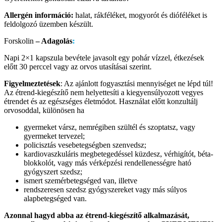
Allergén információ:
halat, rákféléket, mogyorót és dióféléket is
feldolgozó üzemben készült.
Forskolin
– Adagolás
:
Napi 2×1 kapszula bevétele javasolt egy pohár vízzel, étkezések
előtt 30 perccel vagy az orvos utasításai szerint.
Figyelmeztetések
: Az ajánlott fogyasztási mennyiséget ne lépd túl!
Az étrend-kiegészítő nem helyettesíti a kiegyensúlyozott vegyes
étrendet és az egészséges életmódot. Használat előtt konzultálj
orvosoddal, különösen ha
gyermeket vársz, nemrégiben szültél és szoptatsz, vagy
gyermeket tervezel;
policisztás vesebetegségben szenvedsz;
kardiovaszkuláris megbetegedéssel küzdesz, vérhigítót, béta-
blokkolót, vagy más vérképzési rendellenességre ható
gyógyszert szedsz;
ismert szemérbetegséged van, illetve
rendszeresen szedsz gyógyszereket vagy más súlyos
alapbetegséged van.
Azonnal hagyd abba az étrend-kiegészítő alkalmazását,