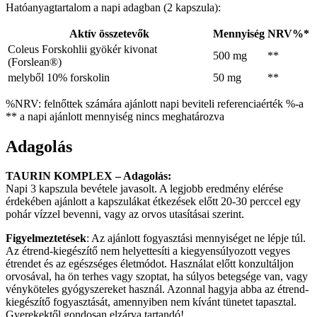
Hatóanyagtartalom a napi adagban (2 kapszula):
Aktív összetevők
Mennyiség
NRV%*
Coleus Forskohlii gyökér kivonat
500 mg
**
(Forslean®)
melyből 10% forskolin
50 mg
**
%NRV: felnőttek számára ajánlott napi beviteli referenciaérték %-a
** a napi ajánlott mennyiség nincs meghatározva
Adagolás
TAURIN KOMPLEX – Adagolás:
Napi 3 kapszula bevétele javasolt. A legjobb eredmény elérése
érdekében ajánlott a kapszulákat étkezések előtt 20-30 perccel egy
pohár vízzel bevenni, vagy az orvos utasításai szerint.
Figyelmeztetések
: Az ajánlott fogyasztási mennyiséget ne lépje túl.
Az étrend-kiegészítő nem helyettesíti a kiegyensúlyozott vegyes
étrendet és az egészséges életmódot. Használat előtt konzultáljon
orvosával, ha ön terhes vagy szoptat, ha súlyos betegsége van, vagy
vényköteles gyógyszereket használ. Azonnal hagyja abba az étrend-
kiegészítő fogyasztását, amennyiben nem kívánt tünetet tapasztal.
Gyerekektől gondosan elzárva tartandó!