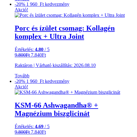
-20%
1 960 Ft
kedvezmény
Akció!
Porc és ízület csomag: Kollagén
komplex + Ultra Joint
Értékelés:
4.80
/ 5
Original
Current
9.800
Ft
7.840
Ft
price
price
Raktáron
|
Várható kiszállítás:
2026.08.10
was:
is:
9.800Ft.
7.840Ft.
Tovább
-20%
1 960 Ft
kedvezmény
Akció!
KSM-66 Ashwagandha® +
Magnézium biszglicinát
Értékelés:
4.69
/ 5
Original
Current
9.800
Ft
7.840
Ft