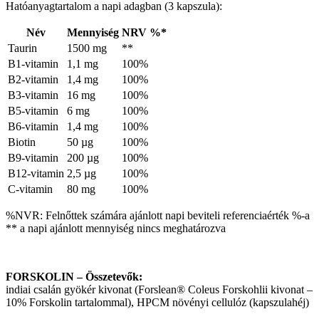
Hatóanyagtartalom a napi adagban (3 kapszula):
Név
Mennyiség
NRV %*
Taurin
1500 mg
**
B1-vitamin
1,1 mg
100%
B2-vitamin
1,4 mg
100%
B3-vitamin
16 mg
100%
B5-vitamin
6 mg
100%
B6-vitamin
1,4 mg
100%
Biotin
50 µg
100%
B9-vitamin
200 µg
100%
B12-vitamin
2,5 µg
100%
C-vitamin
80 mg
100%
%NVR: Felnőttek számára ajánlott napi beviteli referenciaérték %-a
** a napi ajánlott mennyiség nincs meghatározva
FORSKOLIN – Összetevők:
indiai csalán gyökér kivonat (Forslean® Coleus Forskohlii kivonat –
10% Forskolin tartalommal), HPCM növényi cellulóz (kapszulahéj)