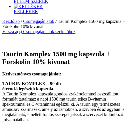
ÉLELMISZEREK
KELLÉKEK
Kezdőlap
/
Csomagajánlatok
/ Taurin Komplex 1500 mg kapszula +
Forskolin 10% kivonat
Vissza a(z) Csomagajánlatok szekcióhoz
-20%
2 360 Ft
kedvezmény
Taurin Komplex 1500 mg kapszula +
Forskolin 10% kivonat
Kedvezményes csomagajánlat:
TAURIN KOMPLEX
– 90 db
étrend-kiegészítő kapszula
A Taurin Komplex kapszula gondos szakértelemmel összeállított
formulát tartalmaz: a napi 1500 mg taurin teljes B-vitamin
spektrummal és C-vitaminnal egészül ki. A taurin egy természetes
aminosav-származék, amely az izmokban, a szívben és az agyban is
megtalálható, emellett fontos szerepet játszik a szervezet különböző
folyamataiban.