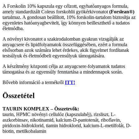
A Forskolin 10% kapszula egy célzott, egyhatóanyagos formula,
amely standardizált Coleus forskohlii gyökérkivonatot
(Forslean®)
tartalmaz. A gondosan beállított, 10% forskolin-tartalom biztosítja az
egyenletes hatóanyagbevitelt, így könnyen beilleszthető a tudatos
életmódba.
A növényi kivonatot a szakirodalomban gyakran vizsgálják az
anyagcsere és lipidfolyamatok összefüggésében, ezért a formula
elsősorban azok számára lehet érdekes, akik figyelmet fordítanak
testsúlyuk és életmódbeli egyensúlyuk támogatására.
A készítmény központi célja az anyagcsere-folyamatok tudatos
támogatása és az egyensúly fenntartása a mindennapok során.
Bővebb információ a termékről
ITT!
Összetétel
TAURIN KOMPLEX – Összetevők:
taurin, HPMC növényi cellulóz (kapszulahéj), rizsliszt, L-
aszkorbinsav, nikotinamid, kalcium-D-pantotenát, riboflavin,
piridoxin-hidroklorid, tiamin hidroklorid, kalcium-L-metilfolát, D-
biotin, metilkobalamin