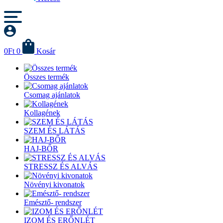
0
Ft
0
Kosár
Összes termék
Csomag ajánlatok
Kollagének
SZEM ÉS LÁTÁS
HAJ-BŐR
STRESSZ ÉS ALVÁS
Növényi kivonatok
Emésztő- rendszer
IZOM ÉS ERŐNLÉT