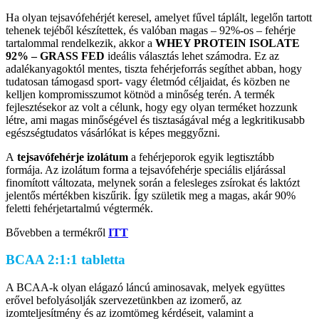
Ha olyan tejsavófehérjét keresel, amelyet fűvel táplált, legelőn tartott
tehenek tejéből készítettek, és valóban magas – 92%-os – fehérje
tartalommal rendelkezik, akkor a
WHEY PROTEIN ISOLATE
92% – GRASS FED
ideális választás lehet számodra. Ez az
adalékanyagoktól mentes, tiszta fehérjeforrás segíthet abban, hogy
tudatosan támogasd sport- vagy életmód céljaidat, és közben ne
kelljen kompromisszumot kötnöd a minőség terén. A termék
fejlesztésekor az volt a célunk, hogy egy olyan terméket hozzunk
létre, ami magas minőségével és tisztaságával még a legkritikusabb
egészségtudatos vásárlókat is képes meggyőzni.
A
tejsavófehérje izolátum
a fehérjeporok egyik legtisztább
formája. Az izolátum forma a tejsavófehérje speciális eljárással
finomított változata, melynek során a felesleges zsírokat és laktózt
jelentős mértékben kiszűrik. Így születik meg a magas, akár 90%
feletti fehérjetartalmú végtermék.
Bővebben a termékről
ITT
BCAA 2:1:1 tabletta
A BCAA-k olyan elágazó láncú aminosavak, melyek együttes
erővel befolyásolják szervezetünkben az izomerő, az
izomteljesítmény és az izomtömeg kérdéseit, valamint a