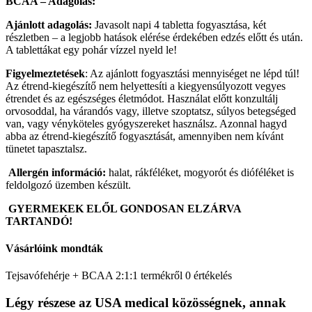
BCAA – Adagolás:
Ajánlott adagolás:
Javasolt napi 4 tabletta fogyasztása, két
részletben – a legjobb hatások elérése érdekében edzés előtt és után.
A tablettákat egy pohár vízzel nyeld le!
Figyelmeztetések
: Az ajánlott fogyasztási mennyiséget ne lépd túl!
Az étrend-kiegészítő nem helyettesíti a kiegyensúlyozott vegyes
étrendet és az egészséges életmódot. Használat előtt konzultálj
orvosoddal, ha várandós vagy, illetve szoptatsz, súlyos betegséged
van, vagy vényköteles gyógyszereket használsz. Azonnal hagyd
abba az étrend-kiegészítő fogyasztását, amennyiben nem kívánt
tünetet tapasztalsz.
Allergén információ:
halat, rákféléket, mogyorót és dióféléket is
feldolgozó üzemben készült.
GYERMEKEK ELŐL GONDOSAN ELZÁRVA
TARTANDÓ!
Vásárlóink mondták
Tejsavófehérje + BCAA 2:1:1 termékről 0 értékelés
Légy részese az USA medical közösségnek, annak