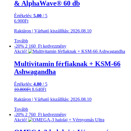
& AlphaWave® 60 db
Értékelés:
5.00
/ 5
6.900
Ft
Raktáron
|
Várható kiszállítás:
2026.08.10
Tovább
-20%
2 160 Ft
kedvezmény
Akció!
Multivitamin férfiaknak + KSM-66
Ashwagandha
Értékelés:
4.80
/ 5
Original
Current
10.800
Ft
8.640
Ft
price
price
Raktáron
|
Várható kiszállítás:
2026.08.10
was:
is:
10.800Ft.
8.640Ft.
Tovább
-20%
2 760 Ft
kedvezmény
Akció!