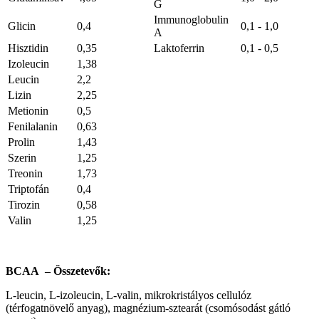
G
Immunoglobulin
Glicin
0,4
0,1 - 1,0
A
Hisztidin
0,35
Laktoferrin
0,1 - 0,5
Izoleucin
1,38
Leucin
2,2
Lizin
2,25
Metionin
0,5
Fenilalanin
0,63
Prolin
1,43
Szerin
1,25
Treonin
1,73
Triptofán
0,4
Tirozin
0,58
Valin
1,25
BCAA
–
Összetevők
:
L-leucin, L-izoleucin, L-valin, mikrokristályos cellulóz
(térfogatnövelő anyag), magnézium-sztearát (csomósodást gátló