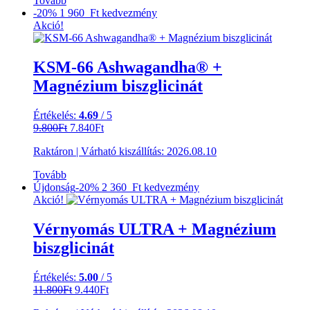
Tovább
-20%
1 960 Ft
kedvezmény
Akció!
KSM-66 Ashwagandha® +
Magnézium biszglicinát
Értékelés:
4.69
/ 5
Original
Current
9.800
Ft
7.840
Ft
price
price
Raktáron
|
Várható kiszállítás:
2026.08.10
was:
is:
9.800Ft.
7.840Ft.
Tovább
Újdonság
-20%
2 360 Ft
kedvezmény
Akció!
Vérnyomás ULTRA + Magnézium
biszglicinát
Értékelés:
5.00
/ 5
Original
Current
11.800
Ft
9.440
Ft
price
price