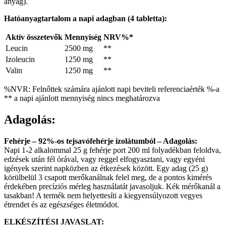
anyag).
Hatóanyagtartalom a napi adagban
(
4 tabletta
):
Aktív összetevők
Mennyiség
NRV%*
Leucin
2500 mg
**
Izoleucin
1250 mg
**
Valin
1250 mg
**
%NVR: Felnőttek számára ajánlott napi beviteli referenciaérték %-a
** a napi ajánlott mennyiség nincs meghatározva
Adagolás:
Fehérje – 92%-os tejsavófehérje izolátumból – Adagolás:
Napi 1-2 alkalommal 25 g fehérje port 200 ml folyadékban feloldva,
edzések után fél órával, vagy reggel elfogyasztani, vagy egyéni
igények szerint napközben az étkezések között. Egy adag (25 g)
körülbelül 3 csapott merőkanálnak felel meg, de a pontos kimérés
érdekében precíziós mérleg használatát javasoljuk. Kék mérőkanál a
tasakban! A termék nem helyettesíti a kiegyensúlyozott vegyes
étrendet és az egészséges életmódot.
ELKÉSZÍTÉSI JAVASLAT: