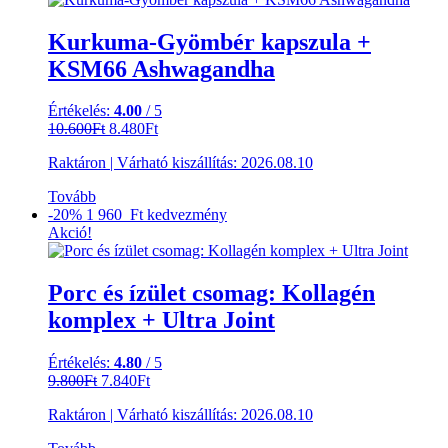
Kurkuma-Gyömbér kapszula +
KSM66 Ashwagandha
Értékelés:
4.00
/ 5
Original
Current
10.600
Ft
8.480
Ft
price
price
Raktáron
|
Várható kiszállítás:
2026.08.10
was:
is:
10.600Ft.
8.480Ft.
Tovább
-20%
1 960 Ft
kedvezmény
Akció!
Porc és ízület csomag: Kollagén
komplex + Ultra Joint
Értékelés:
4.80
/ 5
Original
Current
9.800
Ft
7.840
Ft
price
price
Raktáron
|
Várható kiszállítás:
2026.08.10
was:
is:
9.800Ft.
7.840Ft.