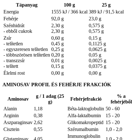
Tápanyag
100 g
25 g
Energia
1555 kJ / 366 kcal
389 kJ / 91,5 kcal
Fehérje
92,0 g
23,0 g
Szénhidrát
2,30 g
0,575 g
- ebből cukrok
2,30 g
0,575 g
Zsír
0,60 g
0,15 g
- telítetlen
0,45 g
0,1125 g
- egyszeresen telítetlen
0,25 g
0,0625 g
- többszörösen telítetlen
0,20 g
0,05 g
- transzzsír
0,01 g
0,0025 g
- telített
0,15 g
0,0375 g
Élelmi rost
0,00 g
0,00 g
AMINOSAV PROFIL ÉS FEHÉRJE FRAKCIÓK
g / 1 adag (25
% a
Aminosav
Fehérjefrakció
g)
fehérjéből
Alanin
1,18
Béta-laktoglobulin
50 - 60
Arginin
0,38
Alfa-laktalbumin
15 - 20
Aszparaginsav
2,62
Glikomakropeptid
15 - 20
Cisztein
0,55
Szérumalbumin
1,0 - 2,0
Immunoglobulin
Glutaminsav
4,05
1,0 - 2,0