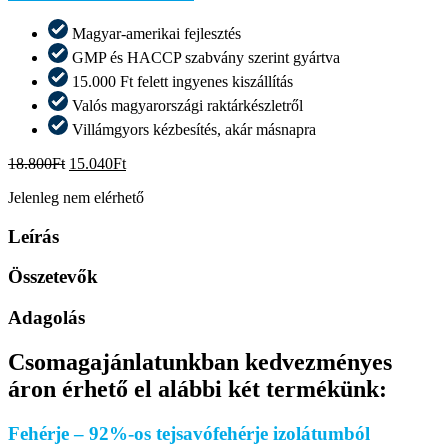
Magyar-amerikai fejlesztés
GMP és HACCP szabvány szerint gyártva
15.000 Ft felett ingyenes kiszállítás
Valós magyarországi raktárkészletről​
Villámgyors kézbesítés, akár másnapra​
Original
Current
18.800
Ft
15.040
Ft
price
price
Jelenleg nem elérhető
was:
is:
18.800Ft.
15.040Ft.
Leírás
Összetevők
Adagolás
Csomagajánlatunkban kedvezményes
áron érhető el alábbi két termékünk:
Fehérje – 92%-os tejsavófehérje izolátumból