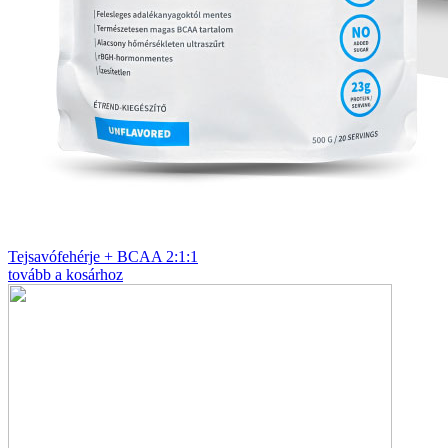
Tejsavófehérje + BCAA 2:1:1
tovább a kosárhoz