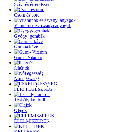
Szív- és érrendszer
Csont és porc
Vitaminok és ásványi anyagok
Gyógy- gombák
Gomba kávé
Gumi- Vitamin
fehérjék
Női egészség
FÉRFI EGÉSZSÉG
Testsúly kontroll
Olajok
ÉLELMISZEREK
KELLÉKEK