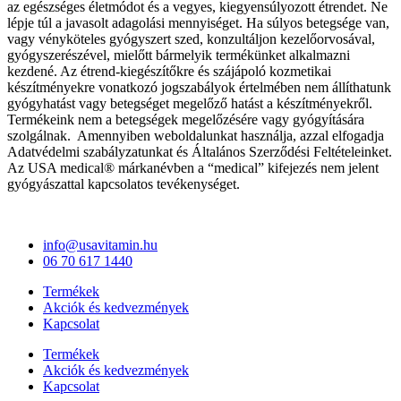
az egészséges életmódot és a vegyes, kiegyensúlyozott étrendet. Ne
lépje túl a javasolt adagolási mennyiséget. Ha súlyos betegsége van,
vagy vényköteles gyógyszert szed, konzultáljon kezelőorvosával,
gyógyszerészével, mielőtt bármelyik termékünket alkalmazni
kezdené. Az étrend-kiegészítőkre és szájápoló kozmetikai
készítményekre vonatkozó jogszabályok értelmében nem állíthatunk
gyógyhatást vagy betegséget megelőző hatást a készítményekről.
Termékeink nem a betegségek megelőzésére vagy gyógyítására
szolgálnak. Amennyiben weboldalunkat használja, azzal elfogadja
Adatvédelmi szabályzatunkat és Általános Szerződési Feltételeinket.
Az USA medical® márkanévben a “medical” kifejezés nem jelent
gyógyászattal kapcsolatos tevékenységet.
info@usavitamin.hu
06 70 617 1440
Termékek
Akciók és kedvezmények
Kapcsolat
Termékek
Akciók és kedvezmények
Kapcsolat