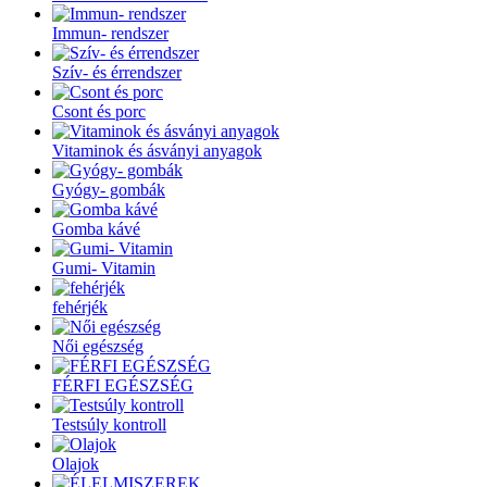
Immun- rendszer
Szív- és érrendszer
Csont és porc
Vitaminok és ásványi anyagok
Gyógy- gombák
Gomba kávé
Gumi- Vitamin
fehérjék
Női egészség
FÉRFI EGÉSZSÉG
Testsúly kontroll
Olajok