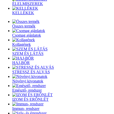
ÉLELMISZEREK
KELLÉKEK
Összes termék
Csomag ajánlatok
Kollagének
SZEM ÉS LÁTÁS
HAJ-BŐR
STRESSZ ÉS ALVÁS
Növényi kivonatok
Emésztő- rendszer
IZOM ÉS ERŐNLÉT
Immun- rendszer