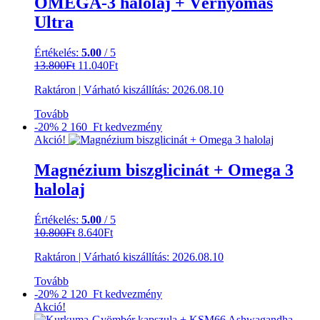
OMEGA-3 halolaj + Vérnyomás
Ultra
Értékelés:
5.00
/ 5
Original
Current
13.800
Ft
11.040
Ft
price
price
Raktáron
|
Várható kiszállítás:
2026.08.10
was:
is:
13.800Ft.
11.040Ft.
Tovább
-20%
2 160 Ft
kedvezmény
Akció!
Magnézium biszglicinát + Omega 3
halolaj
Értékelés:
5.00
/ 5
Original
Current
10.800
Ft
8.640
Ft
price
price
Raktáron
|
Várható kiszállítás:
2026.08.10
was:
is:
10.800Ft.
8.640Ft.
Tovább
-20%
2 120 Ft
kedvezmény
Akció!