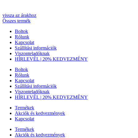
Web by The Logic Method
Web by
The Logic Method
vissza az árakhoz
Összes termék
Boltok
Rólunk
Kapcsolat
Szállítási információk
Viszonteladóknak
HÍRLEVÉL | 20% KEDVEZMÉNY
Boltok
Rólunk
Kapcsolat
Szállítási információk
Viszonteladóknak
HÍRLEVÉL | 20% KEDVEZMÉNY
Termékek
Akciók és kedvezmények
Kapcsolat
Termékek
Akciók és kedvezmények