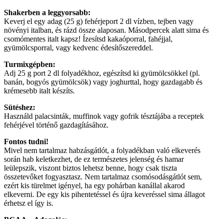
Shakerben a leggyorsabb:
Keverj el egy adag (25 g) fehérjeport 2 dl vízben, tejben vagy
növényi italban, és rázd össze alaposan. Másodpercek alatt sima és
csomómentes italt kapsz! Ízesítsd kakaóporral, fahéjjal,
gyümölcsporral, vagy kedvenc édesítőszereddel.
Turmixgépben:
Adj 25 g port 2 dl folyadékhoz, egészítsd ki gyümölcsökkel (pl.
banán, bogyós gyümölcsök) vagy joghurttal, hogy gazdagabb és
krémesebb italt készíts.
Sütéshez:
Használd palacsinták, muffinok vagy gofrik tésztájába a receptek
fehérjével történő gazdagításához.
Fontos tudni!
Mivel nem tartalmaz habzásgátlót, a folyadékban való elkeverés
során hab keletkezhet, de ez természetes jelenség és hamar
leülepszik, viszont biztos lehetsz benne, hogy csak tiszta
összetevőket fogyasztasz. Nem tartalmaz csomósodásgátlót sem,
ezért kis türelmet igényel, ha egy pohárban kanállal akarod
elkeverni. De egy kis pihentetéssel és újra keveréssel sima állagot
érhetsz el így is.