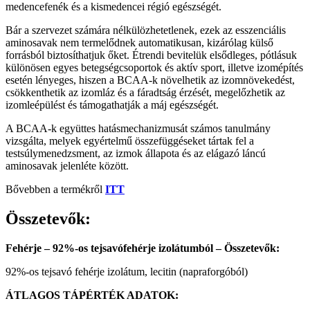
medencefenék és a kismedencei régió egészségét.
Bár a szervezet számára nélkülözhetetlenek, ezek az esszenciális
aminosavak nem termelődnek automatikusan, kizárólag külső
forrásból biztosíthatjuk őket. Étrendi bevitelük elsődleges, pótlásuk
különösen egyes betegségcsoportok és aktív sport, illetve izomépítés
esetén lényeges, hiszen a BCAA-k növelhetik az izomnövekedést,
csökkenthetik az izomláz és a fáradtság érzését, megelőzhetik az
izomleépülést és támogathatják a máj egészségét.
A BCAA-k együttes hatásmechanizmusát számos tanulmány
vizsgálta, melyek egyértelmű összefüggéseket tártak fel a
testsúlymenedzsment, az izmok állapota és az elágazó láncú
aminosavak jelenléte között.
Bővebben a termékről
ITT
Összetevők:
Fehérje – 92%-os tejsavófehérje izolátumból – Összetevők:
92%-os tejsavó fehérje izolátum, lecitin (napraforgóból)
ÁTLAGOS TÁPÉRTÉK ADATOK: