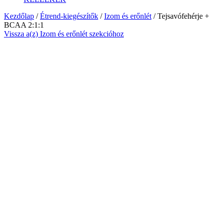
Kezdőlap
/
Étrend-kiegészítők
/
Izom és erőnlét
/ Tejsavófehérje +
BCAA 2:1:1
Vissza a(z) Izom és erőnlét szekcióhoz
Ingyenes kiszállítás
-20%
3 760 Ft
kedvezmény