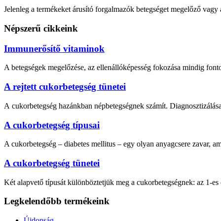
Jelenleg a termékeket árusító forgalmazók betegséget megelőző vagy a
Népszerű cikkeink
Immunerősítő vitaminok
A betegségek megelőzése, az ellenállóképesség fokozása mindig fonto
A rejtett cukorbetegség tünetei
A cukorbetegség hazánkban népbetegségnek számít. Diagnosztizálása
A cukorbetegség típusai
A cukorbetegség – diabetes mellitus – egy olyan anyagcsere zavar, am
A cukorbetegség tünetei
Két alapvető típusát különböztetjük meg a cukorbetegségnek: az 1-es 
Legkelendőbb termékeink
Újdonság