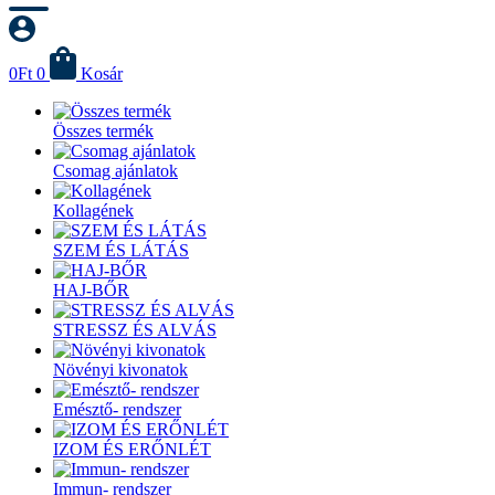
0
Ft
0
Kosár
Összes termék
Csomag ajánlatok
Kollagének
SZEM ÉS LÁTÁS
HAJ-BŐR
STRESSZ ÉS ALVÁS
Növényi kivonatok
Emésztő- rendszer
IZOM ÉS ERŐNLÉT
Immun- rendszer