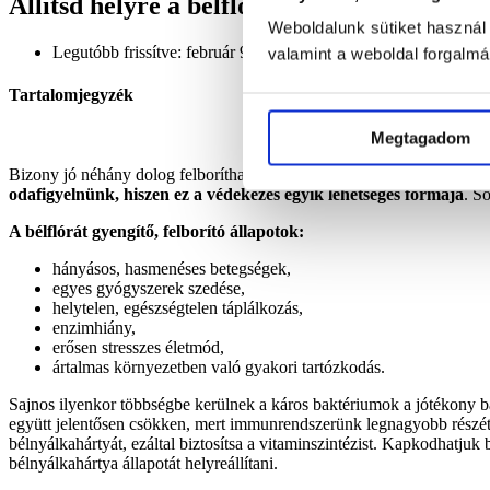
Állítsd helyre a bélflórád házilag!
Weboldalunk sütiket használ
Legutóbb frissítve: február 9, 2024
valamint a weboldal forgalm
Tartalomjegyzék
Megtagadom
Bizony jó néhány dolog felboríthatja bélflóránk működését, aminek 
odafigyelnünk, hiszen ez a védekezés egyik lehetséges formája
. S
A bélflórát gyengítő, felborító állapotok:
hányásos, hasmenéses betegségek,
egyes gyógyszerek szedése,
helytelen, egészségtelen táplálkozás,
enzimhiány,
erősen stresszes életmód,
ártalmas környezetben való gyakori tartózkodás.
Sajnos ilyenkor többségbe kerülnek a káros baktériumok a jótékony 
együtt jelentősen csökken, mert immunrendszerünk legnagyobb részét
bélnyálkahártyát, ezáltal biztosítsa a vitaminszintézist. Kapkodhatju
bélnyálkahártya állapotát helyreállítani.