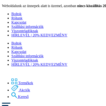
Weboldalunk az ünnepek alatt is üzemel, azonban
nincs kiszállítás 2
Boltok
Rólunk
Kapcsolat
Szállítási információk
Viszonteladóknak
HÍRLEVÉL | 20% KEDVEZMÉNY
Boltok
Rólunk
Kapcsolat
Szállítási információk
Viszonteladóknak
HÍRLEVÉL | 20% KEDVEZMÉNY
Termékek
Akciók
Kereső