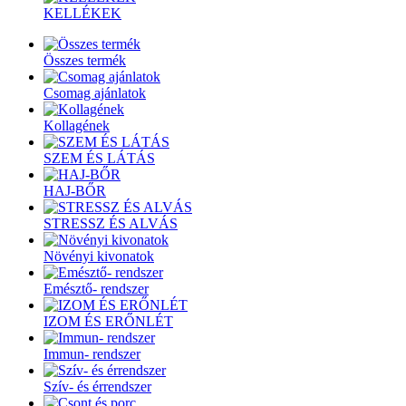
KELLÉKEK
Összes termék
Csomag ajánlatok
Kollagének
SZEM ÉS LÁTÁS
HAJ-BŐR
STRESSZ ÉS ALVÁS
Növényi kivonatok
Emésztő- rendszer
IZOM ÉS ERŐNLÉT
Immun- rendszer
Szív- és érrendszer