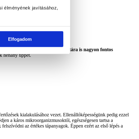
si élményének javításához,
Elfogadom
l teli időszakban
bélflóránk állapotára is nagyon fontos
k néhány tippet.
ertőzések kialakulásához vezet. Ellenállóképességünk pedig ezzel
djen a káros mikroorganizmusoktól, egészségesen tartsa a
 felszívódni az értékes tápanyagok. Éppen ezért az első lépés a