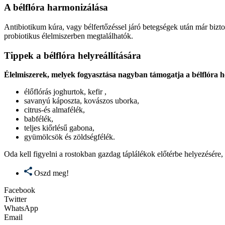
A bélflóra harmonizálása
Antibiotikum kúra, vagy bélfertőzéssel járó betegségek után már bizt
probiotikus élelmiszerben megtalálhatók.
Tippek a bélflóra helyreállítására
Élelmiszerek, melyek fogyasztása nagyban támogatja a bélflóra he
élőflórás joghurtok, kefir ,
savanyú káposzta, kovászos uborka,
citrus-és almafélék,
babfélék,
teljes kiőrlésű gabona,
gyümölcsök és zöldségfélék.
Oda kell figyelni a rostokban gazdag táplálékok előtérbe helyezésér
Oszd meg!
Facebook
Twitter
WhatsApp
Email