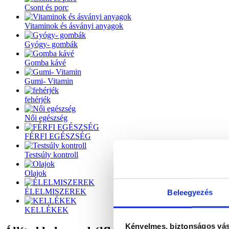
Csont és porc
Vitaminok és ásványi anyagok
Gyógy- gombák
Gomba kávé
Gumi- Vitamin
fehérjék
Női egészség
FÉRFI EGÉSZSÉG
Testsúly kontroll
Olajok
ÉLELMISZEREK
Beleegyezés
KELLÉKEK
Kényelmes, biztonságos vás