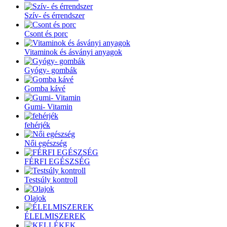
Szív- és érrendszer
Csont és porc
Vitaminok és ásványi anyagok
Gyógy- gombák
Gomba kávé
Gumi- Vitamin
fehérjék
Női egészség
FÉRFI EGÉSZSÉG
Testsúly kontroll
Olajok
ÉLELMISZEREK