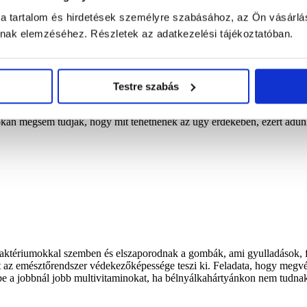
 a tartalom és hirdetések személyre szabásához, az Ön vásárlá
ának elemzéséhez. Részletek az adatkezelési tájékoztatóban.
Testre szabás
következményeként immunrendszerünk is gyengül. A jelenlegi vírusokka
okan mégsem tudják, hogy mit tehetnének az ügy érdekében, ezért adun
baktériumokkal szemben és elszaporodnak a gombák, ami gyulladások, f
 az emésztőrendszer védekezőképessége teszi ki. Feladata, hogy megvé
k be a jobbnál jobb multivitaminokat, ha bélnyálkahártyánkon nem tudnak